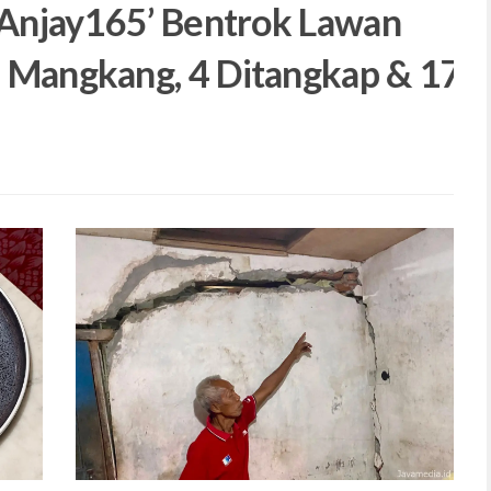
Anjay165’ Bentrok Lawan
Pe
angkang, 4 Ditangkap & 17
Le