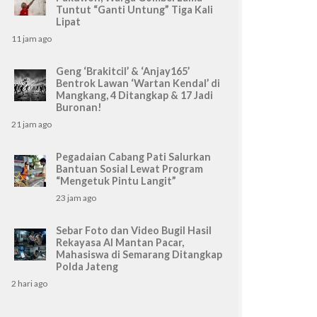
gadaian Cabang Pati Salurkan B
Tuntut “Ganti Untung” Tiga Kali
Lipat
wat Program “Mengetuk Pintu 
11 jam ago
Geng ‘Brakitcil’ & ‘Anjay165’
Bentrok Lawan ‘Wartan Kendal’ di
Mangkang, 4 Ditangkap & 17 Jadi
Buronan!
21 jam ago
Pegadaian Cabang Pati Salurkan
Bantuan Sosial Lewat Program
“Mengetuk Pintu Langit”
23 jam ago
Sebar Foto dan Video Bugil Hasil
Rekayasa AI Mantan Pacar,
Mahasiswa di Semarang Ditangkap
Polda Jateng
2 hari ago