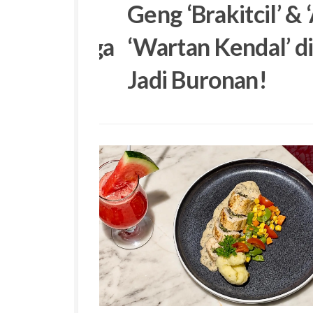
won,
Geng ‘Brakitcil’ & ‘
ng” Tiga
‘Wartan Kendal’ di M
Jadi Buronan!