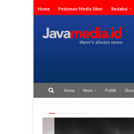
Skip to content
Home
Pedoman Media Siber
Redaksi
Home
News
Politik
Ekon
Previous
Next