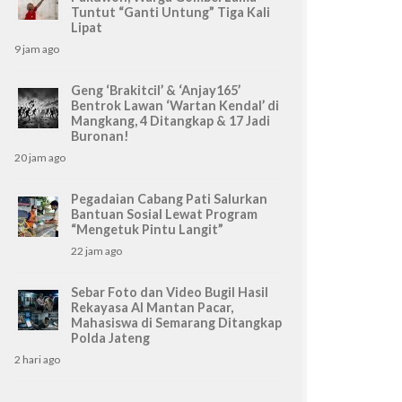
Tuntut “Ganti Untung” Tiga Kali
Lipat
9 jam ago
Geng ‘Brakitcil’ & ‘Anjay165’
Bentrok Lawan ‘Wartan Kendal’ di
Mangkang, 4 Ditangkap & 17 Jadi
Buronan!
20 jam ago
Pegadaian Cabang Pati Salurkan
Bantuan Sosial Lewat Program
“Mengetuk Pintu Langit”
22 jam ago
Sebar Foto dan Video Bugil Hasil
Rekayasa AI Mantan Pacar,
Mahasiswa di Semarang Ditangkap
Polda Jateng
2 hari ago