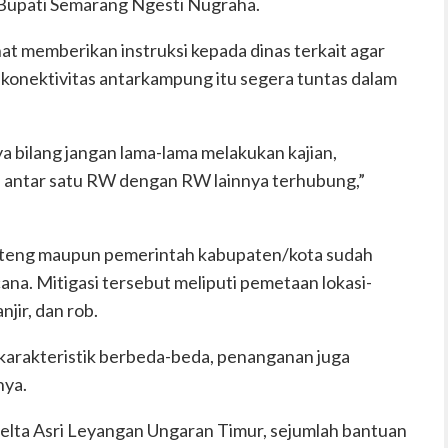
 Bupati Semarang Ngesti Nugraha.
hat memberikan instruksi kepada dinas terkait agar
onektivitas antarkampung itu segera tuntas dalam
a bilang jangan lama-lama melakukan kajian,
i antar satu RW dengan RW lainnya terhubung,”
Jateng maupun pemerintah kabupaten/kota sudah
na. Mitigasi tersebut meliputi pemetaan lokasi-
njir, dan rob.
i karakteristik berbeda-beda, penanganan juga
nya.
elta Asri Leyangan Ungaran Timur, sejumlah bantuan