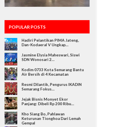
POPULAR POSTS
Hadiri Pelantikan PIMA Jateng,
Dan-Kodaeral V Ungkap…
Jasmine Elysia Maheswari, Siswi
SDN Wonosari 2…
Kodim 0733 Kota Semarang Bantu
Air Bersih di 4 Kecamatan
Resmi Dilantik, Pengurus IKADIN
Semarang Fokus…
Jejak Bisnis Monyet Ekor
Panjang: Dibeli Rp 200 Ribu…
Kho Siang Bo, Pahlawan
Keturunan Tionghoa Dari Lemah
Gempal