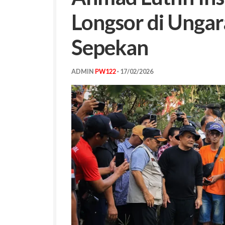
Longsor di Unga
Sepekan
ADMIN
PW122
·
17/02/2026