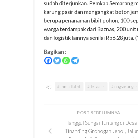
sudah diterjunkan. Pemkab Semarang
karung pasir dan mengangkat beton j
berupa penanaman bibit pohon, 100 se
warga terdampak dari Baznas, 200 unit m
dan logistik lainnya senilai Rp6,28 juta. (
Bagikan :
Tag:
#ahmadluthfi
#deltaasri
#longsorungar
POST SEBELUMNYA
Tanggul Sungai Tuntang di Desa
Tinanding Grobogan Jebol, Jalu