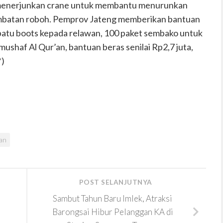
 menerjunkan crane untuk membantu menurunkan
embatan roboh. Pemprov Jateng memberikan bantuan
patu boots kepada relawan, 100 paket sembako untuk
ushaf Al Qur’an, bantuan beras senilai Rp2,7 juta,
*)
an
POST SELANJUTNYA
Sambut Tahun Baru Imlek, Atraksi
r
Barongsai Hibur Pelanggan KA di