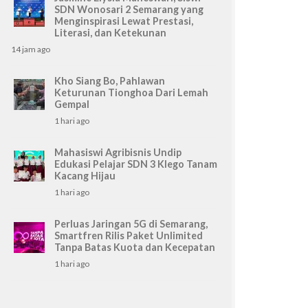
SDN Wonosari 2 Semarang yang
Menginspirasi Lewat Prestasi,
Literasi, dan Ketekunan
14 jam ago
Kho Siang Bo, Pahlawan
Keturunan Tionghoa Dari Lemah
Gempal
1 hari ago
Mahasiswi Agribisnis Undip
Edukasi Pelajar SDN 3 Klego Tanam
Kacang Hijau
1 hari ago
Perluas Jaringan 5G di Semarang,
Smartfren Rilis Paket Unlimited
Tanpa Batas Kuota dan Kecepatan
1 hari ago