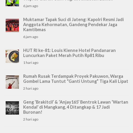
6 jam ago
Muktamar Tapak Suci di Jateng: Kapolri Resmi Jadi
Anggota Kehormatan, Gandeng Pendekar Jaga
Kamtibmas
6 jam ago
HUT RI ke-81: Louis Kienne Hotel Pandanaran
Luncurkan Paket Merah Putih Rp81 Ribu
1 hari ago
Rumah Rusak Terdampak Proyek Pakuwon, Warga
Gombel Lama Tuntut “Ganti Untung” Tiga Kali Lipat
2 hari ago
Geng ‘Brakitcil’ & ‘Anjay165’ Bentrok Lawan ‘Wartan
Kendal’ di Mangkang, 4 Ditangkap & 17 Jadi
Buronan!
2 hari ago