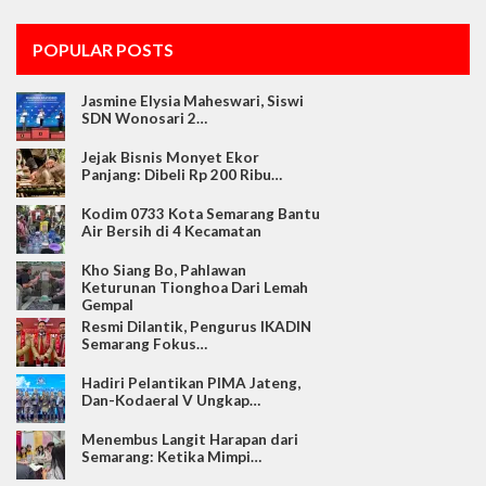
POPULAR POSTS
Jasmine Elysia Maheswari, Siswi
SDN Wonosari 2…
Jejak Bisnis Monyet Ekor
Panjang: Dibeli Rp 200 Ribu…
Kodim 0733 Kota Semarang Bantu
Air Bersih di 4 Kecamatan
Kho Siang Bo, Pahlawan
Keturunan Tionghoa Dari Lemah
Gempal
Resmi Dilantik, Pengurus IKADIN
Semarang Fokus…
Hadiri Pelantikan PIMA Jateng,
Dan-Kodaeral V Ungkap…
Menembus Langit Harapan dari
Semarang: Ketika Mimpi…