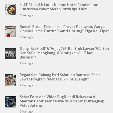
HUT RI ke-81: Louis Kienne Hotel Pandanaran
Luncurkan Paket Merah Putih Rp81 Ribu
1 hari ago
Rumah Rusak Terdampak Proyek Pakuwon, Warga
Gombel Lama Tuntut “Ganti Untung” Tiga Kali Lipat
1 hari ago
Geng ‘Brakitcil’ & ‘Anjay165’ Bentrok Lawan ‘Wartan
Kendal’ di Mangkang, 4 Ditangkap & 17 Jadi
Buronan!
2 hari ago
Pegadaian Cabang Pati Salurkan Bantuan Sosial
Lewat Program “Mengetuk Pintu Langit”
2 hari ago
Sebar Foto dan Video Bugil Hasil Rekayasa AI
Mantan Pacar, Mahasiswa di Semarang Ditangkap
Polda Jateng
2 hari ago