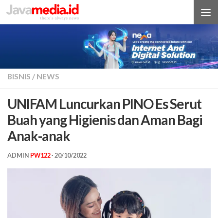
Skip to content
BISNIS
/
NEWS
UNIFAM Luncurkan PINO Es Serut
Buah yang Higienis dan Aman Bagi
Anak-anak
ADMIN
PW122
·
20/10/2022