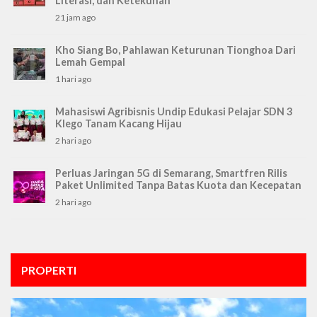
Literasi, dan Ketekunan
21 jam ago
Kho Siang Bo, Pahlawan Keturunan Tionghoa Dari
Lemah Gempal
1 hari ago
Mahasiswi Agribisnis Undip Edukasi Pelajar SDN 3
Klego Tanam Kacang Hijau
2 hari ago
Perluas Jaringan 5G di Semarang, Smartfren Rilis
Paket Unlimited Tanpa Batas Kuota dan Kecepatan
2 hari ago
PROPERTI