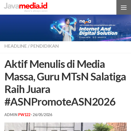
Skip to content
HEADLINE
/
PENDIDIKAN
Aktif Menulis di Media
Massa, Guru MTsN Salatiga
Raih Juara
#ASNPromoteASN2026
ADMIN
PW122
·
26/05/2026