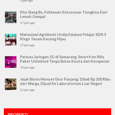
3 jam ago
Kho Siang Bo, Pahlawan Keturunan Tionghoa Dari
Lemah Gempal
17 jam ago
Mahasiswi Agribisnis Undip Edukasi Pelajar SDN 3
Klego Tanam Kacang Hijau
17 jam ago
Perluas Jaringan 5G di Semarang, Smartfren Rilis
Paket Unlimited Tanpa Batas Kuota dan Kecepatan
19 jam ago
Jejak Bisnis Monyet Ekor Panjang: Dibeli Rp 200 Ribu
dari Warga, Dijual Ke Laboratorium Luar Negeri
21 jam ago
PROPERTI