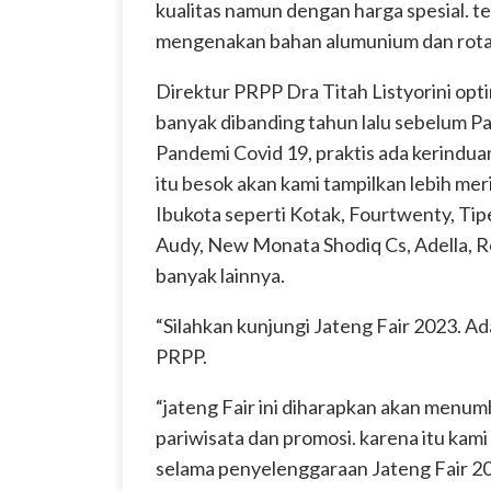
kualitas namun dengan harga spesial. 
mengenakan bahan alumunium dan rotan 
Direktur PRPP Dra Titah Listyorini opti
banyak dibanding tahun lalu sebelum P
Pandemi Covid 19, praktis ada kerindua
itu besok akan kami tampilkan lebih m
Ibukota seperti Kotak, Fourtwenty, Ti
Audy, New Monata Shodiq Cs, Adella, Re
banyak lainnya.
“Silahkan kunjungi Jateng Fair 2023. Ad
PRPP.
“jateng Fair ini diharapkan akan menum
pariwisata dan promosi. karena itu kami
selama penyelenggaraan Jateng Fair 202