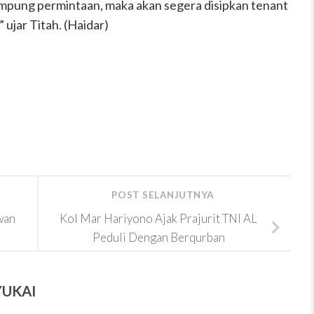
mpung permintaan, maka akan segera disipkan tenant
ujar Titah. (Haidar)
POST SELANJUTNYA
wan
Kol Mar Hariyono Ajak Prajurit TNI AL
Peduli Dengan Berqurban
YUKAI