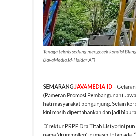
Tenaga teknis sedang mengecek kondisi Bian
(JavaMedia.Id-Haidar AF)
SEMARANG
JAVAMEDIA.ID
– Gelaran
(Pameran Promosi Pembangunan) Jawa T
hati masyarakat pengunjung. Selain kere
kini masih dipertahankan dan jadi hibura
Direktur PRPP Dra Titah Listyorini pun
nama ‘drummollen’ ini masih tetap ada. 