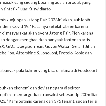
termasuk yang sedang booming adalah produk yang
sintetik,” ujar Kuswidiarto.
mis kunjungan Jateng Fair 2023 ini akan jauh lebih
andemi Covid 19. “Pasalnya setelah absen karena
n di masyarakat akan event Jateng Fair. Pleh karena
eriah dengan menghadirkan banyaak tontonan artis
peX, GAC, Doegibornean, Guyon Waton, Sera ft Jihan
bellion, Aftershine & JonoJoni, Protelo Koplo dan
a banyak pula kuliner yang bisa dinikmati di Foodcourt
buhkan ekonomi dan devisa negara di sektor
 optimis mentargetkan transaksi sebesar Rp 200 miliar
3. “Kami optimis karena dari 375 tenant, sudah terisi