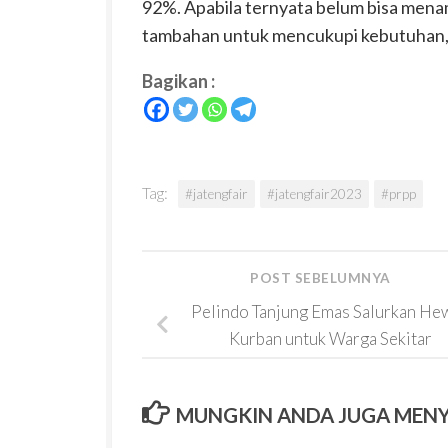
92%. Apabila ternyata belum bisa mena
tambahan untuk mencukupi kebutuhan,” 
Bagikan :
Tag:
#jatengfair
#jatengfair2023
#prpp
POST SEBELUMNYA
Pelindo Tanjung Emas Salurkan He
Kurban untuk Warga Sekitar
MUNGKIN ANDA JUGA MEN