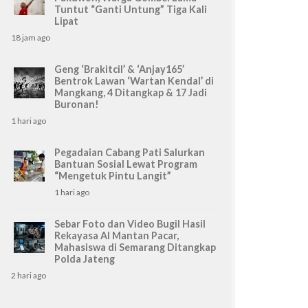
Tuntut “Ganti Untung” Tiga Kali
Lipat
18 jam ago
Geng ‘Brakitcil’ & ‘Anjay165’
Bentrok Lawan ‘Wartan Kendal’ di
Mangkang, 4 Ditangkap & 17 Jadi
Buronan!
1 hari ago
Pegadaian Cabang Pati Salurkan
Bantuan Sosial Lewat Program
“Mengetuk Pintu Langit”
1 hari ago
Sebar Foto dan Video Bugil Hasil
Rekayasa AI Mantan Pacar,
Mahasiswa di Semarang Ditangkap
Polda Jateng
2 hari ago