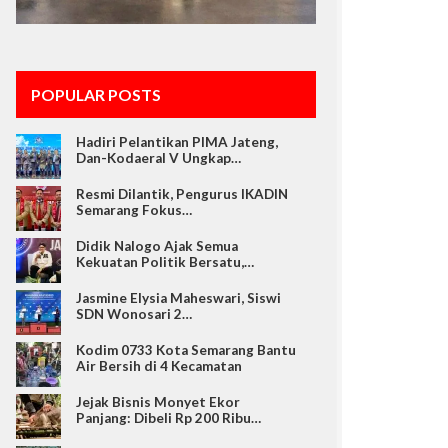
POPULAR POSTS
Hadiri Pelantikan PIMA Jateng,
Dan-Kodaeral V Ungkap…
Resmi Dilantik, Pengurus IKADIN
Semarang Fokus…
Didik Nalogo Ajak Semua
Kekuatan Politik Bersatu,…
Jasmine Elysia Maheswari, Siswi
SDN Wonosari 2…
Kodim 0733 Kota Semarang Bantu
Air Bersih di 4 Kecamatan
Jejak Bisnis Monyet Ekor
Panjang: Dibeli Rp 200 Ribu…