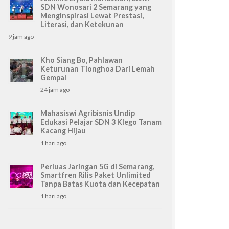
SDN Wonosari 2 Semarang yang
Menginspirasi Lewat Prestasi,
Literasi, dan Ketekunan
9 jam ago
Kho Siang Bo, Pahlawan
Keturunan Tionghoa Dari Lemah
Gempal
24 jam ago
Mahasiswi Agribisnis Undip
Edukasi Pelajar SDN 3 Klego Tanam
Kacang Hijau
1 hari ago
Perluas Jaringan 5G di Semarang,
Smartfren Rilis Paket Unlimited
Tanpa Batas Kuota dan Kecepatan
1 hari ago