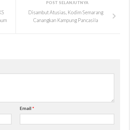
POST SELANJUTNYA
KS
Disambut Atusias, Kodim Semarang
mum
Canangkan Kampung Pancasila
Email
*