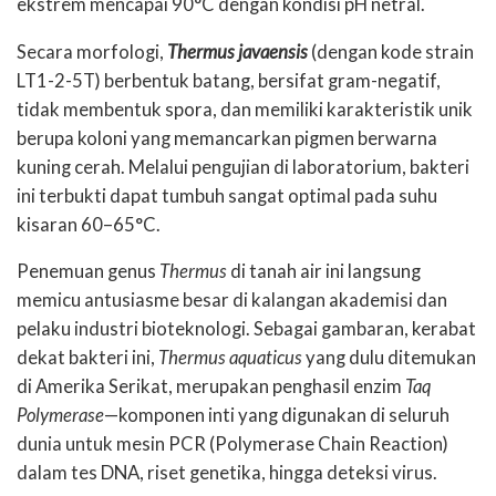
ekstrem mencapai 90°C dengan kondisi pH netral.
Secara morfologi,
Thermus javaensis
(dengan kode strain
LT1-2-5T) berbentuk batang, bersifat gram-negatif,
tidak membentuk spora, dan memiliki karakteristik unik
berupa koloni yang memancarkan pigmen berwarna
kuning cerah. Melalui pengujian di laboratorium, bakteri
ini terbukti dapat tumbuh sangat optimal pada suhu
kisaran 60–65°C.
Penemuan genus
Thermus
di tanah air ini langsung
memicu antusiasme besar di kalangan akademisi dan
pelaku industri bioteknologi. Sebagai gambaran, kerabat
dekat bakteri ini,
Thermus aquaticus
yang dulu ditemukan
di Amerika Serikat, merupakan penghasil enzim
Taq
Polymerase
—komponen inti yang digunakan di seluruh
dunia untuk mesin PCR (Polymerase Chain Reaction)
dalam tes DNA, riset genetika, hingga deteksi virus.