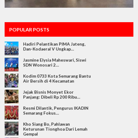
POPULAR POSTS
Hadiri Pelantikan PIMA Jateng,
Dan-Kodaeral V Ungkap…
Jasmine Elysia Maheswari, Siswi
SDN Wonosari 2…
Kodim 0733 Kota Semarang Bantu
Air Bersih di 4 Kecamatan
Jejak Bisnis Monyet Ekor
Panjang: Dibeli Rp 200 Ribu…
Resmi Dilantik, Pengurus IKADIN
Semarang Fokus…
Kho Siang Bo, Pahlawan
Keturunan Tionghoa Dari Lemah
Gempal