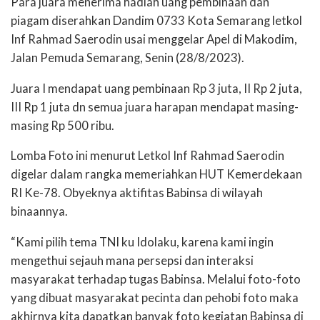
Para juara menerima hadiah uang pembinaan dan
piagam diserahkan Dandim 0733 Kota Semarang letkol
Inf Rahmad Saerodin usai menggelar Apel di Makodim,
Jalan Pemuda Semarang, Senin (28/8/2023).
Juara I mendapat uang pembinaan Rp 3 juta, II Rp 2 juta,
III Rp 1 juta dn semua juara harapan mendapat masing-
masing Rp 500 ribu.
Lomba Foto ini menurut Letkol Inf Rahmad Saerodin
digelar dalam rangka memeriahkan HUT Kemerdekaan
RI Ke-78. Obyeknya aktifitas Babinsa di wilayah
binaannya.
“Kami pilih tema TNI ku Idolaku, karena kami ingin
mengethui sejauh mana persepsi dan interaksi
masyarakat terhadap tugas Babinsa. Melalui foto-foto
yang dibuat masyarakat pecinta dan pehobi foto maka
akhirnya kita dapatkan banyak foto kegiatan Babinsa di