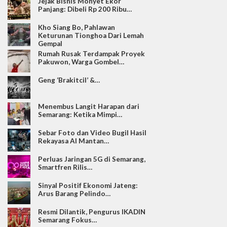
Jejak Bisnis Monyet Ekor
Panjang: Dibeli Rp 200 Ribu…
Kho Siang Bo, Pahlawan
Keturunan Tionghoa Dari Lemah
Gempal
Rumah Rusak Terdampak Proyek
Pakuwon, Warga Gombel…
Geng ‘Brakitcil’ &…
Menembus Langit Harapan dari
Semarang: Ketika Mimpi…
Sebar Foto dan Video Bugil Hasil
Rekayasa AI Mantan…
Perluas Jaringan 5G di Semarang,
Smartfren Rilis…
Sinyal Positif Ekonomi Jateng:
Arus Barang Pelindo…
Resmi Dilantik, Pengurus IKADIN
Semarang Fokus…