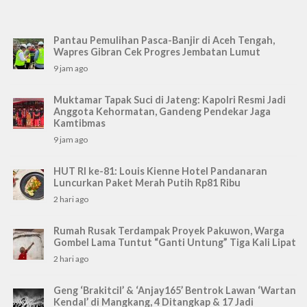
Pantau Pemulihan Pasca-Banjir di Aceh Tengah,
Wapres Gibran Cek Progres Jembatan Lumut
9 jam ago
Muktamar Tapak Suci di Jateng: Kapolri Resmi Jadi
Anggota Kehormatan, Gandeng Pendekar Jaga
Kamtibmas
9 jam ago
HUT RI ke-81: Louis Kienne Hotel Pandanaran
Luncurkan Paket Merah Putih Rp81 Ribu
2 hari ago
Rumah Rusak Terdampak Proyek Pakuwon, Warga
Gombel Lama Tuntut “Ganti Untung” Tiga Kali Lipat
2 hari ago
Geng ‘Brakitcil’ & ‘Anjay165’ Bentrok Lawan ‘Wartan
Kendal’ di Mangkang, 4 Ditangkap & 17 Jadi