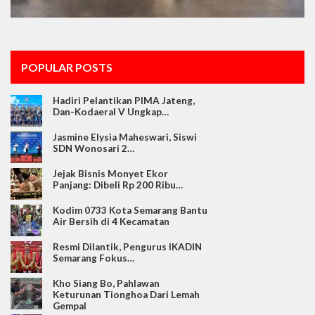
POPULAR POSTS
Hadiri Pelantikan PIMA Jateng,
Dan-Kodaeral V Ungkap…
Jasmine Elysia Maheswari, Siswi
SDN Wonosari 2…
Jejak Bisnis Monyet Ekor
Panjang: Dibeli Rp 200 Ribu…
Kodim 0733 Kota Semarang Bantu
Air Bersih di 4 Kecamatan
Resmi Dilantik, Pengurus IKADIN
Semarang Fokus…
Kho Siang Bo, Pahlawan
Keturunan Tionghoa Dari Lemah
Gempal