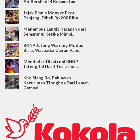
Air Bersih di 4 Kecamatan
Jejak Bisnis Monyet Ekor
Panjang: Dibeli Rp 200 Ribu…
Menembus Langit Harapan dari
Semarang: Ketika Mimpi…
BNNP Jateng Warning Modus
Baru: Waspadai Cairan Vape…
Mendadak Disatroni BNNP
Jateng, Ini Hasil Tes Urine…
Kho Siang Bo, Pahlawan
Keturunan Tionghoa Dari Lemah
Gempal