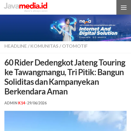
Skip to content
HEADLINE
/
KOMUNITAS
/
OTOMOTIF
60 Rider Dedengkot Jateng Touring
ke Tawangmangu, Tri Pitik: Bangun
Soliditas dan Kampanyekan
Berkendara Aman
ADMIN
K14
·
29/06/2026