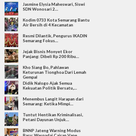
Jasmine Elysia Maheswari, Siswi
SDN Wonosari 2…
Kodim 0733 Kota Semarang Bantu
Air Bersih di 4 Kecamatan
Resmi Dilantik, Pengurus IKADIN
Semarang Fokus…
Jejak Bisnis Monyet Ekor
Panjang: Dibeli Rp 200 Ribu…
Kho Siang Bo, Pahlawan
Keturunan Tionghoa Dari Lemah
Gempal
Didik Nalogo Ajak Semua
Kekuatan Politik Bersatu,…
Menembus Langit Harapan dari
Semarang: Ketika Mimpi…
Tuntut Hentikan Kriminalisasi,
Petani Dayunan Unjuk…
BNNP Jateng Warning Modus
Baru: Waspadai Cairan Vape…