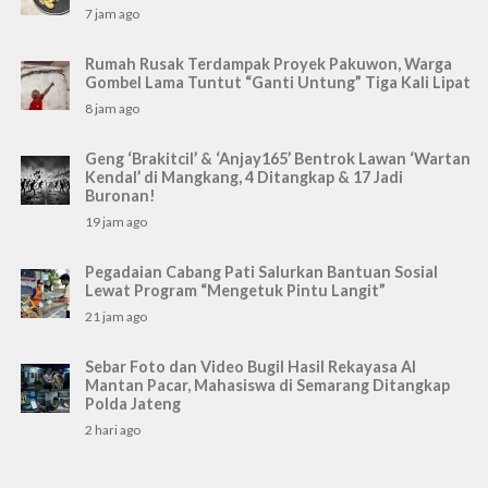
7 jam ago
Rumah Rusak Terdampak Proyek Pakuwon, Warga
Gombel Lama Tuntut “Ganti Untung” Tiga Kali Lipat
8 jam ago
Geng ‘Brakitcil’ & ‘Anjay165’ Bentrok Lawan ‘Wartan
Kendal’ di Mangkang, 4 Ditangkap & 17 Jadi
Buronan!
19 jam ago
Pegadaian Cabang Pati Salurkan Bantuan Sosial
Lewat Program “Mengetuk Pintu Langit”
21 jam ago
Sebar Foto dan Video Bugil Hasil Rekayasa AI
Mantan Pacar, Mahasiswa di Semarang Ditangkap
Polda Jateng
2 hari ago