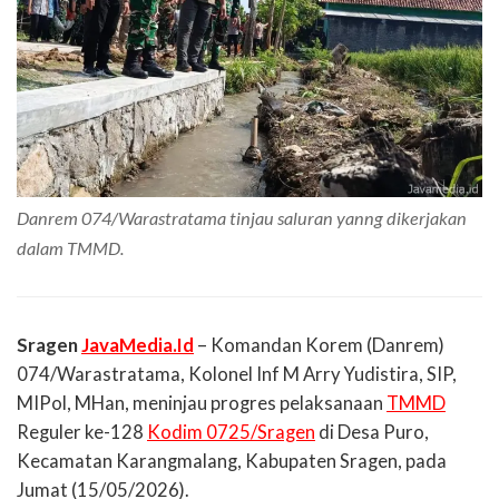
Danrem 074/Warastratama tinjau saluran yanng dikerjakan
dalam TMMD.
Sragen
JavaMedia.Id
– Komandan Korem (Danrem)
074/Warastratama, Kolonel Inf M Arry Yudistira, SIP,
MIPol, MHan, meninjau progres pelaksanaan
TMMD
Reguler ke-128
Kodim 0725/Sragen
di Desa Puro,
Kecamatan Karangmalang, Kabupaten Sragen, pada
Jumat (15/05/2026).