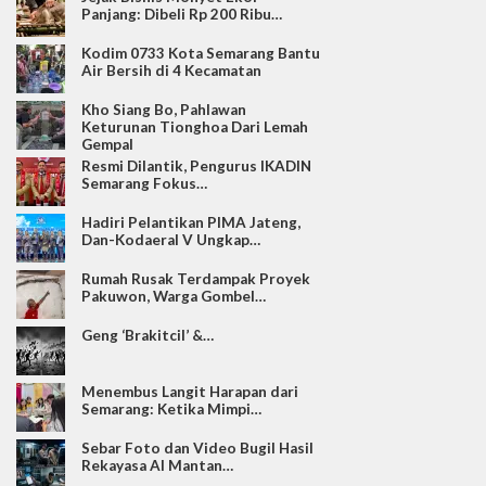
Panjang: Dibeli Rp 200 Ribu…
Kodim 0733 Kota Semarang Bantu
Air Bersih di 4 Kecamatan
Kho Siang Bo, Pahlawan
Keturunan Tionghoa Dari Lemah
Gempal
Resmi Dilantik, Pengurus IKADIN
Semarang Fokus…
Hadiri Pelantikan PIMA Jateng,
Dan-Kodaeral V Ungkap…
Rumah Rusak Terdampak Proyek
Pakuwon, Warga Gombel…
Geng ‘Brakitcil’ &…
Menembus Langit Harapan dari
Semarang: Ketika Mimpi…
Sebar Foto dan Video Bugil Hasil
Rekayasa AI Mantan…