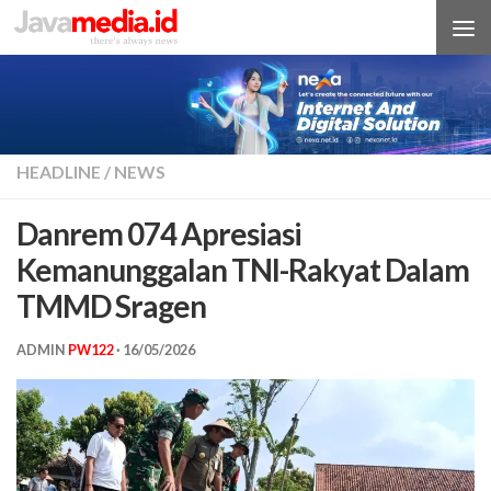
Skip to content
HEADLINE
/
NEWS
Danrem 074 Apresiasi
Kemanunggalan TNI-Rakyat Dalam
TMMD Sragen
ADMIN
PW122
·
16/05/2026