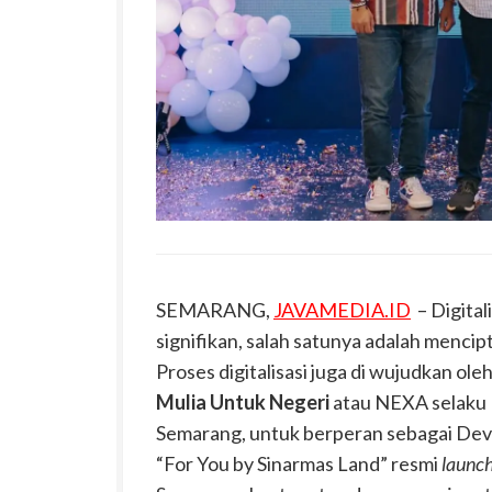
SEMARANG,
JAVAMEDIA.ID
– Digita
signifikan, salah satunya adalah menci
Proses digitalisasi juga di wujudkan 
Mulia Untuk Negeri
atau NEXA selaku P
Semarang, untuk berperan sebagai Devel
“For You by Sinarmas Land” resmi
launc