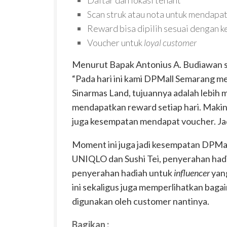
Scan struk atau nota untuk mendapa
Reward bisa dipilih sesuai dengan k
Voucher untuk
loyal customer
Menurut Bapak Antonius A. Budiawan 
“Pada hari ini kami DPMall Semarang me
Sinarmas Land, tujuannya adalah lebih
mendapatkan reward setiap hari. Makin
juga kesempatan mendapat voucher. Jad
Moment ini juga jadi kesempatan DPMal
UNIQLO dan Sushi Tei, penyerahan ha
penyerahan hadiah untuk
influencer
yan
ini sekaligus juga memperlihatkan bagai
digunakan oleh customer nantinya.
Bagikan :