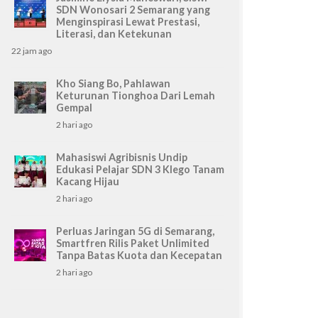
SDN Wonosari 2 Semarang yang
Menginspirasi Lewat Prestasi,
Literasi, dan Ketekunan
22 jam ago
Kho Siang Bo, Pahlawan
Keturunan Tionghoa Dari Lemah
Gempal
2 hari ago
Mahasiswi Agribisnis Undip
Edukasi Pelajar SDN 3 Klego Tanam
Kacang Hijau
2 hari ago
Perluas Jaringan 5G di Semarang,
Smartfren Rilis Paket Unlimited
Tanpa Batas Kuota dan Kecepatan
2 hari ago