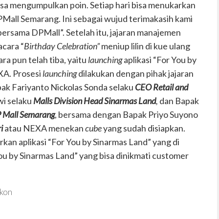
bisa mengumpulkan poin. Setiap hari bisa menukarkan
Mall Semarang. Ini sebagai wujud terimakasih kami
bersama DPMall”. Setelah itu, jajaran manajemen
cara “
Birthday Celebration”
meniup lilin di kue ulang
a pun telah tiba, yaitu
launching
aplikasi “For You by
XA. Prosesi
launching
dilakukan dengan pihak jajaran
k Fariyanto Nickolas Sonda selaku
CEO Retail and
wi selaku
Malls Division Head Sinarmas Land
,
dan Bapak
P Mall Semarang
, bersama dengan Bapak Priyo Suyono
i
atau NEXA menekan
cube
yang sudah disiapkan.
kan aplikasi “For You by Sinarmas Land” yang di
You by Sinarmas Land” yang bisa dinikmati customer
skon