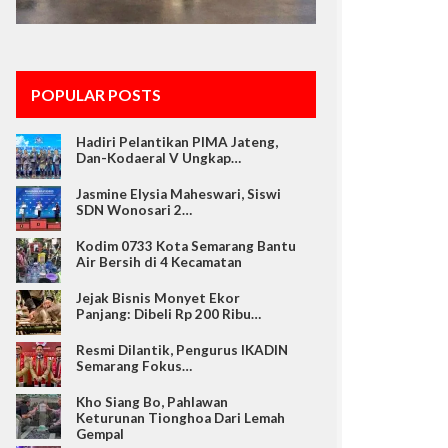
POPULAR POSTS
Hadiri Pelantikan PIMA Jateng,
Dan-Kodaeral V Ungkap…
Jasmine Elysia Maheswari, Siswi
SDN Wonosari 2…
Kodim 0733 Kota Semarang Bantu
Air Bersih di 4 Kecamatan
Jejak Bisnis Monyet Ekor
Panjang: Dibeli Rp 200 Ribu…
Resmi Dilantik, Pengurus IKADIN
Semarang Fokus…
Kho Siang Bo, Pahlawan
Keturunan Tionghoa Dari Lemah
Gempal