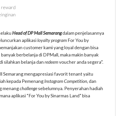
t reward
einginan
selaku
Head of DP Mall Semarang
dalam penjelasannya
luncurkan aplikasi
loyalty program
For You by
 memanjakan customer kami yang loyal dengan bisa
 banyak berbelanja di DPMall, maka makin banyak
i silahkan belanja dan
redeem
voucher anda segera”.
l Semarang mengapresiasi favorit tenant yaitu
diah kepada Pemenang
Instagram Competition
, dan
g menang
challenge
sebelumnya. Penyerahan hadiah
mana aplikasi “For You by Sinarmas Land” bisa