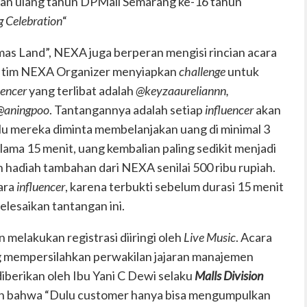
an ulang tahun DPMall Semarang ke-16 tahun
g Celebration
“
rmas Land”, NEXA juga berperan mengisi rincian acara
n, tim NEXA Organizer menyiapkan
challenge
untuk
uencer
yang terlibat adalah
@keyzaaureliannn,
@aningpoo
. Tantangannya adalah setiap
influencer
akan
lalu mereka diminta membelanjakan uang di minimal 3
ama 15 menit, uang kembalian paling sedikit menjadi
adiah tambahan dari NEXA senilai 500 ribu rupiah.
para
influencer
, karena terbukti sebelum durasi 15 menit
elesaikan tantangan ini.
 melakukan registrasi diiringi oleh
Live Music
. Acara
g mempersilahkan perwakilan jajaran manajemen
erikan oleh Ibu Yani C Dewi selaku
Malls Division
n bahwa “Dulu customer hanya bisa mengumpulkan