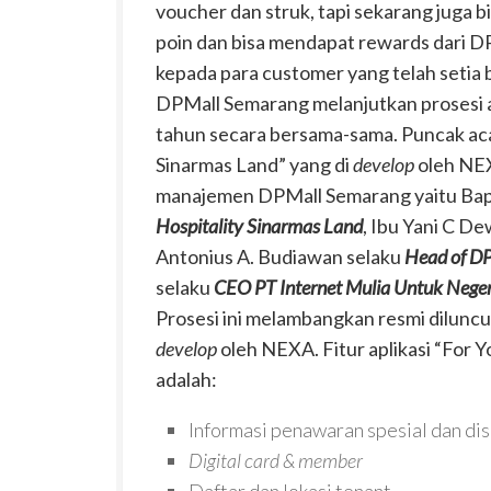
voucher dan struk, tapi sekarang juga 
poin dan bisa mendapat rewards dari DP
kepada para customer yang telah setia 
DPMall Semarang melanjutkan prosesi a
tahun secara bersama-sama. Puncak acar
Sinarmas Land” yang di
develop
oleh NE
manajemen DPMall Semarang yaitu Bapa
Hospitality Sinarmas Land
, Ibu Yani C De
Antonius A. Budiawan selaku
Head of D
selaku
CEO PT Internet Mulia Untuk Neger
Prosesi ini melambangkan resmi diluncur
develop
oleh NEXA. Fitur aplikasi “For 
adalah:
Informasi penawaran spesial dan di
Digital card & member
Daftar dan lokasi tenant