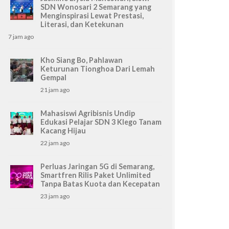
SDN Wonosari 2 Semarang yang
Menginspirasi Lewat Prestasi,
Literasi, dan Ketekunan
7 jam ago
Kho Siang Bo, Pahlawan
Keturunan Tionghoa Dari Lemah
Gempal
21 jam ago
Mahasiswi Agribisnis Undip
Edukasi Pelajar SDN 3 Klego Tanam
Kacang Hijau
22 jam ago
Perluas Jaringan 5G di Semarang,
Smartfren Rilis Paket Unlimited
Tanpa Batas Kuota dan Kecepatan
23 jam ago