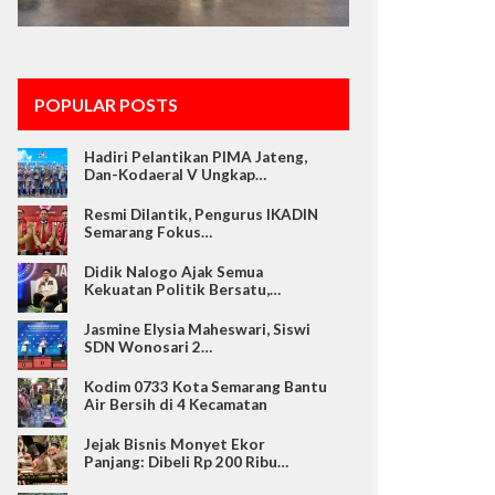
POPULAR POSTS
Hadiri Pelantikan PIMA Jateng,
Dan-Kodaeral V Ungkap…
Resmi Dilantik, Pengurus IKADIN
Semarang Fokus…
Didik Nalogo Ajak Semua
Kekuatan Politik Bersatu,…
Jasmine Elysia Maheswari, Siswi
SDN Wonosari 2…
Kodim 0733 Kota Semarang Bantu
Air Bersih di 4 Kecamatan
Jejak Bisnis Monyet Ekor
Panjang: Dibeli Rp 200 Ribu…