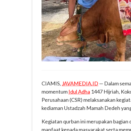
CIAMIS,
JAVAMEDIA.ID
— Dalam seman
momentum
Idul Adha
1447 Hijriah, Kok
Perusahaan (CSR) melaksanakan kegiata
kediaman Ustadzah Mamah Dedeh yang be
Kegiatan qurban ini merupakan bagian 
manfaat kepada masyarakat serta memp