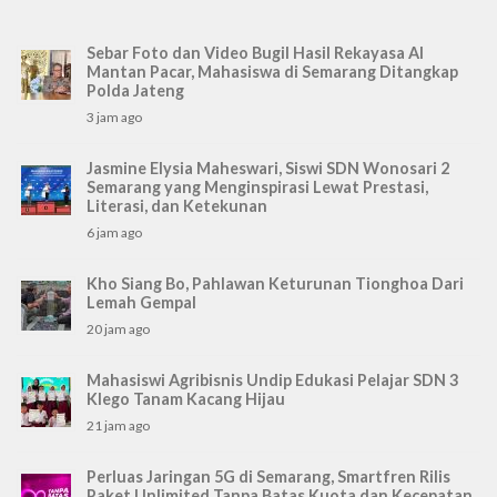
Sebar Foto dan Video Bugil Hasil Rekayasa AI
Mantan Pacar, Mahasiswa di Semarang Ditangkap
Polda Jateng
3 jam ago
Jasmine Elysia Maheswari, Siswi SDN Wonosari 2
Semarang yang Menginspirasi Lewat Prestasi,
Literasi, dan Ketekunan
6 jam ago
Kho Siang Bo, Pahlawan Keturunan Tionghoa Dari
Lemah Gempal
20 jam ago
Mahasiswi Agribisnis Undip Edukasi Pelajar SDN 3
Klego Tanam Kacang Hijau
21 jam ago
Perluas Jaringan 5G di Semarang, Smartfren Rilis
Paket Unlimited Tanpa Batas Kuota dan Kecepatan