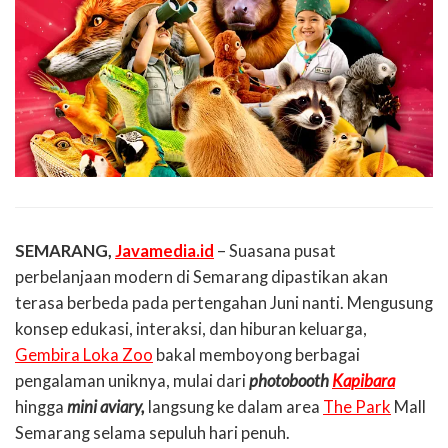
SEMARANG,
Javamedia.id
– Suasana pusat
perbelanjaan modern di Semarang dipastikan akan
terasa berbeda pada pertengahan Juni nanti. Mengusung
konsep edukasi, interaksi, dan hiburan keluarga,
Gembira Loka Zoo
bakal memboyong berbagai
pengalaman uniknya, mulai dari
photobooth
Kapibara
hingga
mini aviary,
langsung ke dalam area
The Park
Mall
Semarang selama sepuluh hari penuh.