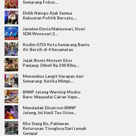
Semarang Fokus…
Didik Nalogo Ajak Semua
Kekuatan Politik Bersatu,…
Jasmine Elysia Maheswari, Siswi
SDN Wonosari 2…
Kodim 0733 Kota Semarang Bantu
Air Bersih di 4 Kecamatan
Jejak Bisnis Monyet Ekor
Panjang: Dibeli Rp 200 Ribu…
Menembus Langit Harapan dari
Semarang: Ketika Mimpi…
BNNP Jateng Warning Modus
Baru: Waspadai Cairan Vape…
Mendadak Disatroni BNNP
Jateng, Ini Hasil Tes Urine…
Kho Siang Bo, Pahlawan
Keturunan Tionghoa Dari Lemah
Gempal