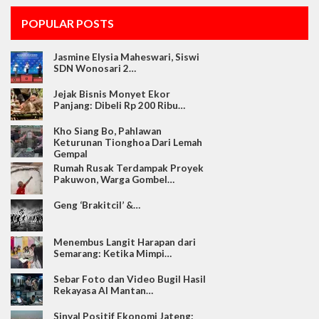
POPULAR POSTS
Jasmine Elysia Maheswari, Siswi
SDN Wonosari 2…
Jejak Bisnis Monyet Ekor
Panjang: Dibeli Rp 200 Ribu…
Kho Siang Bo, Pahlawan
Keturunan Tionghoa Dari Lemah
Gempal
Rumah Rusak Terdampak Proyek
Pakuwon, Warga Gombel…
Geng ‘Brakitcil’ &…
Menembus Langit Harapan dari
Semarang: Ketika Mimpi…
Sebar Foto dan Video Bugil Hasil
Rekayasa AI Mantan…
Sinyal Positif Ekonomi Jateng: