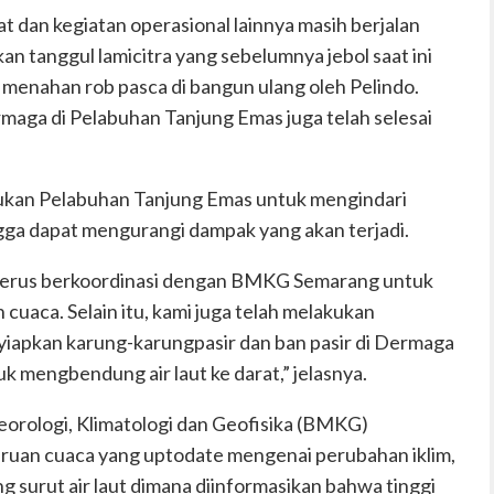
t dan kegiatan operasional lainnya masih berjalan
n tanggul lamicitra yang sebelumnya jebol saat ini
 menahan rob pasca di bangun ulang ol
eh Pelindo.
maga di Pelabuhan Tanjung Emas juga telah selesai
akukan Pelabuhan Tanjung Emas untuk mengindari
gga dapat mengura
ngi dampak yang akan terjadi.
 terus berkoordinasi dengan BMKG Semarang untuk
cuaca. Selain itu, kami juga telah melakukan
yiapkan karung-karung
pasir dan ban pasir di Dermaga
mengbendung air laut ke darat,” jelasnya.
orologi, Klimatologi dan Geofisika (BMKG)
ruan cuaca yang
uptodate
menge
nai perubahan iklim,
g surut air laut dimana diinformasikan bahwa tinggi