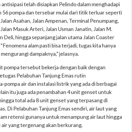
antisipasi telah disiapkan Pelindo dalam menghadapi
 56 pompa dan tersebar mulai dari titik terluar seperti
g, Jalan Asahan, Jalan Ampenan, Terminal Penumpa
ng,
alan Masuk Arteri, Jalan Usman Janatin, Jalan M.
n Deli, hingga sepanjang jalan utama Jalan Coaster
. “Fenomena alam pasti bisa terjadi,
tugas kita hanya
 mengurangi dampaknya,” jelasnya.
it pompa tersebut bekerja dengan baik dengan
 petugas Pelabuhan Tanjung Emas rutin
ompa air dan instalasi listrik yang ada di berbagai
elain itu juga ada penambahan 4 unit genset untuk
ehingga total ada 8 unit genset yang terpasang
di
s. Di Pelabuhan Tanjung Emas sendiri, air laut yang
olam retensi gunanya untuk menampung air laut hingga
 air yang tergenang akan berkurang
.