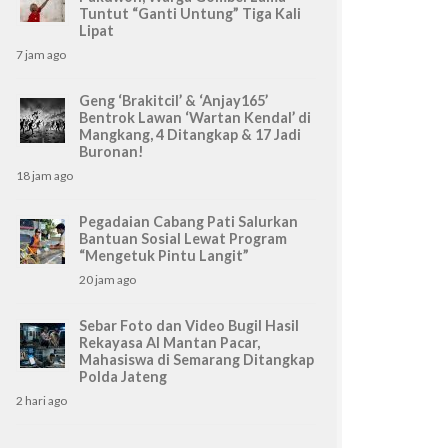
Tuntut “Ganti Untung” Tiga Kali
Lipat
7 jam ago
Geng ‘Brakitcil’ & ‘Anjay165’
Bentrok Lawan ‘Wartan Kendal’ di
Mangkang, 4 Ditangkap & 17 Jadi
Buronan!
18 jam ago
Pegadaian Cabang Pati Salurkan
Bantuan Sosial Lewat Program
“Mengetuk Pintu Langit”
20 jam ago
Sebar Foto dan Video Bugil Hasil
Rekayasa AI Mantan Pacar,
Mahasiswa di Semarang Ditangkap
Polda Jateng
2 hari ago