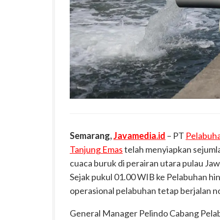
Semarang,
Javamedia.id
– PT
Pelabuha
Tanjung Emas
telah menyiapkan sejumla
cuaca buruk di perairan utara pulau Ja
Sejak pukul
01.00 WIB ke Pelabuhan hi
operasional pelabuhan tetap berjalan n
General Manager P
elindo Cabang
Pela