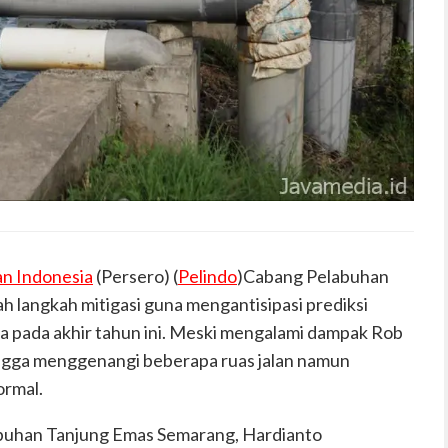
n Indonesia
(Persero
) (
Pelindo
)
Cabang Pelabuhan
h langkah mitigasi guna mengantisipasi prediksi
wa pada akhir tahun ini. Meski mengalami dampak Rob
ngga meng
genangi
beberapa ruas jalan namun
ormal.
buhan Tanjung Emas Semarang, Hardianto