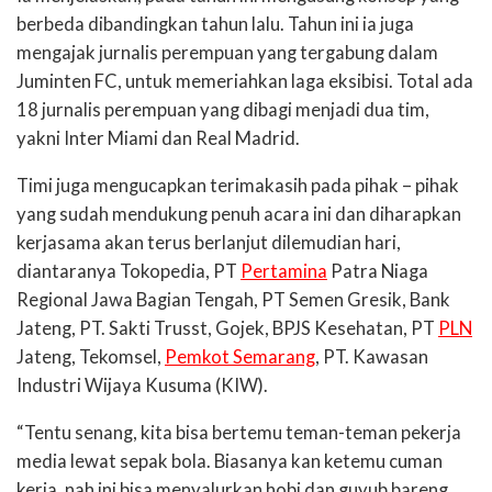
berbeda dibandingkan tahun lalu. Tahun ini ia juga
mengajak jurnalis perempuan yang tergabung dalam
Juminten FC, untuk memeriahkan laga eksibisi. Total ada
18 jurnalis perempuan yang dibagi menjadi dua tim,
yakni Inter Miami dan Real Madrid.
Timi juga mengucapkan terimakasih pada pihak – pihak
yang sudah mendukung penuh acara ini dan diharapkan
kerjasama akan terus berlanjut dilemudian hari,
diantaranya Tokopedia, PT
Pertamina
Patra Niaga
Regional Jawa Bagian Tengah, PT Semen Gresik, Bank
Jateng, PT. Sakti Trusst, Gojek, BPJS Kesehatan, PT
PLN
Jateng, Tekomsel,
Pemkot Semarang
, PT. Kawasan
Industri Wijaya Kusuma (KIW).
“Tentu senang, kita bisa bertemu teman-teman pekerja
media lewat sepak bola. Biasanya kan ketemu cuman
kerja, nah ini bisa menyalurkan hobi dan guyub bareng.