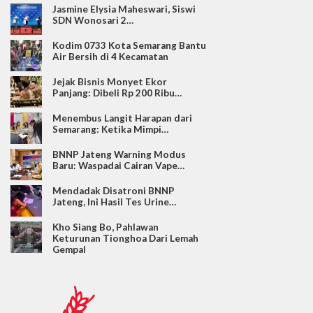
Jasmine Elysia Maheswari, Siswi
SDN Wonosari 2…
Kodim 0733 Kota Semarang Bantu
Air Bersih di 4 Kecamatan
Jejak Bisnis Monyet Ekor
Panjang: Dibeli Rp 200 Ribu…
Menembus Langit Harapan dari
Semarang: Ketika Mimpi…
BNNP Jateng Warning Modus
Baru: Waspadai Cairan Vape…
Mendadak Disatroni BNNP
Jateng, Ini Hasil Tes Urine…
Kho Siang Bo, Pahlawan
Keturunan Tionghoa Dari Lemah
Gempal