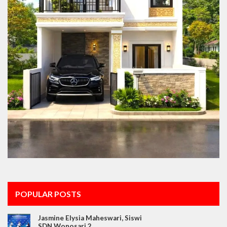
POPULAR POSTS
Jasmine Elysia Maheswari, Siswi
SDN Wonosari 2…