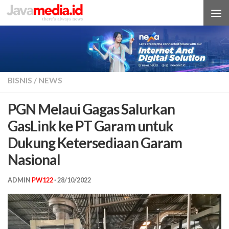
Skip to content
BISNIS
/
NEWS
PGN Melaui Gagas Salurkan
GasLink ke PT Garam untuk
Dukung Ketersediaan Garam
Nasional
ADMIN
PW122
·
28/10/2022