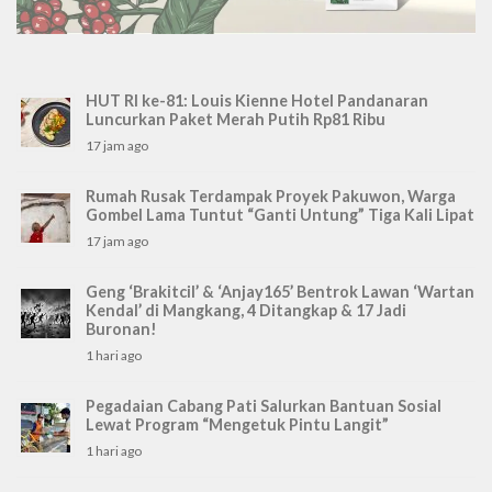
HUT RI ke-81: Louis Kienne Hotel Pandanaran
Luncurkan Paket Merah Putih Rp81 Ribu
17 jam ago
Rumah Rusak Terdampak Proyek Pakuwon, Warga
Gombel Lama Tuntut “Ganti Untung” Tiga Kali Lipat
17 jam ago
Geng ‘Brakitcil’ & ‘Anjay165’ Bentrok Lawan ‘Wartan
Kendal’ di Mangkang, 4 Ditangkap & 17 Jadi
Buronan!
1 hari ago
Pegadaian Cabang Pati Salurkan Bantuan Sosial
Lewat Program “Mengetuk Pintu Langit”
1 hari ago