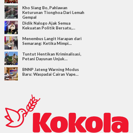
Kho Siang Bo, Pahlawan
Keturunan Tionghoa Dari Lemah
Gempal
Didik Nalogo Ajak Semua
Kekuatan Politik Bersatu,…
Menembus Langit Harapan dari
Semarang: Ketika Mimpi…
Tuntut Hentikan Kriminalisasi,
Petani Dayunan Unjuk…
BNNP Jateng Warning Modus
Baru: Waspadai Cairan Vape…