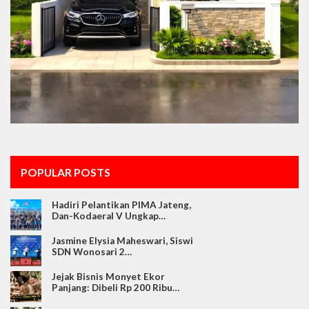
POPULAR POSTS
Hadiri Pelantikan PIMA Jateng,
Dan-Kodaeral V Ungkap…
Jasmine Elysia Maheswari, Siswi
SDN Wonosari 2…
Jejak Bisnis Monyet Ekor
Panjang: Dibeli Rp 200 Ribu…