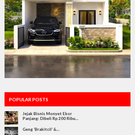
POPULAR POSTS
Jejak Bisnis Monyet Ekor
Panjang: Dibeli Rp 200 Ribu…
Geng ‘Brakitcil’ &…