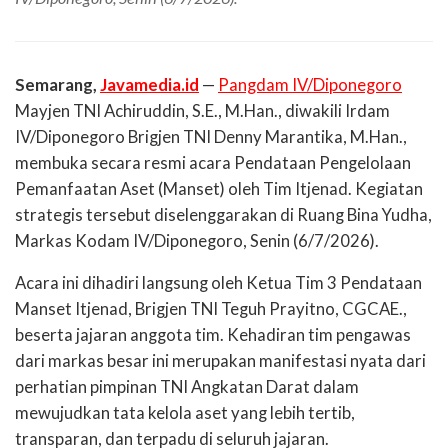
Semarang,
Javamedia.id
—
Pangdam IV/Diponegoro
Mayjen TNI Achiruddin, S.E., M.Han., diwakili Irdam
IV/Diponegoro Brigjen TNI Denny Marantika, M.Han.,
membuka secara resmi acara Pendataan Pengelolaan
Pemanfaatan Aset (Manset) oleh Tim Itjenad. Kegiatan
strategis tersebut diselenggarakan di Ruang Bina Yudha,
Markas Kodam IV/Diponegoro, Senin (6/7/2026).
Acara ini dihadiri langsung oleh Ketua Tim 3 Pendataan
Manset Itjenad, Brigjen TNI Teguh Prayitno, CGCAE.,
beserta jajaran anggota tim. Kehadiran tim pengawas
dari markas besar ini merupakan manifestasi nyata dari
perhatian pimpinan TNI Angkatan Darat dalam
mewujudkan tata kelola aset yang lebih tertib,
transparan, dan terpadu di seluruh jajaran.