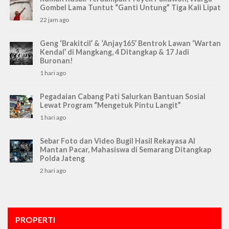
Gombel Lama Tuntut “Ganti Untung” Tiga Kali Lipat
22 jam ago
Geng ‘Brakitcil’ & ‘Anjay165’ Bentrok Lawan ‘Wartan
Kendal’ di Mangkang, 4 Ditangkap & 17 Jadi
Buronan!
1 hari ago
Pegadaian Cabang Pati Salurkan Bantuan Sosial
Lewat Program “Mengetuk Pintu Langit”
1 hari ago
Sebar Foto dan Video Bugil Hasil Rekayasa AI
Mantan Pacar, Mahasiswa di Semarang Ditangkap
Polda Jateng
2 hari ago
PROPERTI