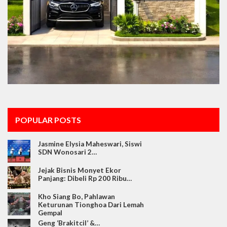
POPULAR POSTS
Jasmine Elysia Maheswari, Siswi
SDN Wonosari 2…
Jejak Bisnis Monyet Ekor
Panjang: Dibeli Rp 200 Ribu…
Kho Siang Bo, Pahlawan
Keturunan Tionghoa Dari Lemah
Gempal
Geng ‘Brakitcil’ &…