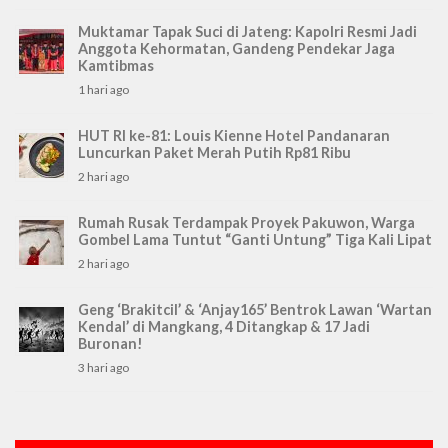
Muktamar Tapak Suci di Jateng: Kapolri Resmi Jadi
Anggota Kehormatan, Gandeng Pendekar Jaga
Kamtibmas
1 hari ago
HUT RI ke-81: Louis Kienne Hotel Pandanaran
Luncurkan Paket Merah Putih Rp81 Ribu
2 hari ago
Rumah Rusak Terdampak Proyek Pakuwon, Warga
Gombel Lama Tuntut “Ganti Untung” Tiga Kali Lipat
2 hari ago
Geng ‘Brakitcil’ & ‘Anjay165’ Bentrok Lawan ‘Wartan
Kendal’ di Mangkang, 4 Ditangkap & 17 Jadi
Buronan!
3 hari ago