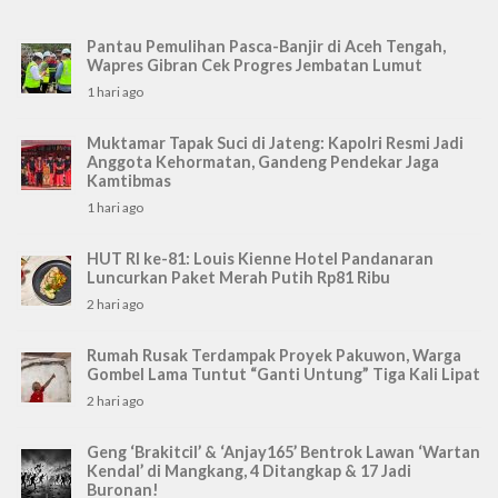
Pantau Pemulihan Pasca-Banjir di Aceh Tengah,
Wapres Gibran Cek Progres Jembatan Lumut
1 hari ago
Muktamar Tapak Suci di Jateng: Kapolri Resmi Jadi
Anggota Kehormatan, Gandeng Pendekar Jaga
Kamtibmas
1 hari ago
HUT RI ke-81: Louis Kienne Hotel Pandanaran
Luncurkan Paket Merah Putih Rp81 Ribu
2 hari ago
Rumah Rusak Terdampak Proyek Pakuwon, Warga
Gombel Lama Tuntut “Ganti Untung” Tiga Kali Lipat
2 hari ago
Geng ‘Brakitcil’ & ‘Anjay165’ Bentrok Lawan ‘Wartan
Kendal’ di Mangkang, 4 Ditangkap & 17 Jadi
Buronan!