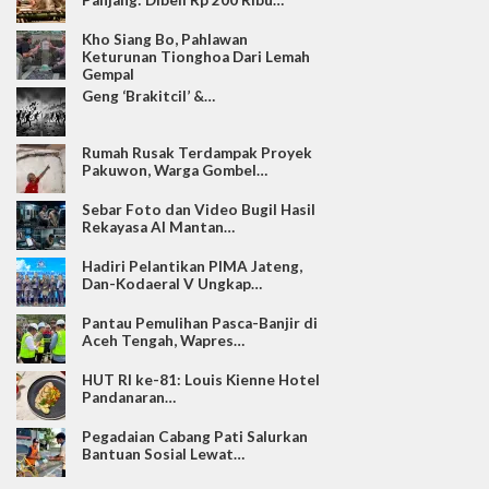
Panjang: Dibeli Rp 200 Ribu…
Kho Siang Bo, Pahlawan
Keturunan Tionghoa Dari Lemah
Gempal
Geng ‘Brakitcil’ &…
Rumah Rusak Terdampak Proyek
Pakuwon, Warga Gombel…
Sebar Foto dan Video Bugil Hasil
Rekayasa AI Mantan…
Hadiri Pelantikan PIMA Jateng,
Dan-Kodaeral V Ungkap…
Pantau Pemulihan Pasca-Banjir di
Aceh Tengah, Wapres…
HUT RI ke-81: Louis Kienne Hotel
Pandanaran…
Pegadaian Cabang Pati Salurkan
Bantuan Sosial Lewat…