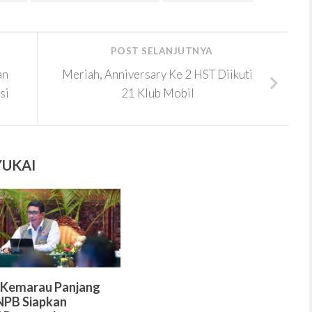
POST SELANJUTNYA
an
Meriah, Anniversary Ke 2 HST Diikuti
si
21 Klub Mobil
YUKAI
 Kemarau Panjang
NPB Siapkan