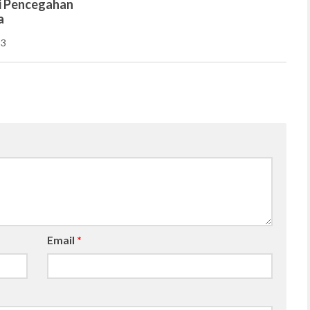
i Pencegahan
a
23
Email
*