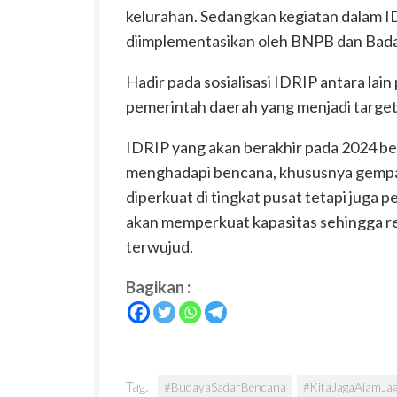
kelurahan. Sedangkan kegiatan dalam I
diimplementasikan oleh BNPB dan Bada
Hadir pada sosialisasi IDRIP antara la
pemerintah daerah yang menjadi targe
IDRIP yang akan berakhir pada 2024 b
menghadapi bencana, khususnya gempa b
diperkuat di tingkat pusat tetapi juga p
akan memperkuat kapasitas sehingga res
terwujud.
Bagikan :
Tag:
#BudayaSadarBencana
#KitaJagaAlamJag