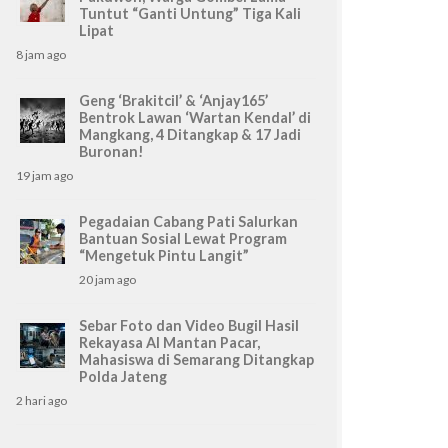
Tuntut “Ganti Untung” Tiga Kali
Lipat
8 jam ago
Geng ‘Brakitcil’ & ‘Anjay165’
Bentrok Lawan ‘Wartan Kendal’ di
Mangkang, 4 Ditangkap & 17 Jadi
Buronan!
19 jam ago
Pegadaian Cabang Pati Salurkan
Bantuan Sosial Lewat Program
“Mengetuk Pintu Langit”
20 jam ago
Sebar Foto dan Video Bugil Hasil
Rekayasa AI Mantan Pacar,
Mahasiswa di Semarang Ditangkap
Polda Jateng
2 hari ago