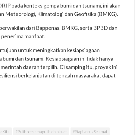
DRIP pada konteks gempa bumi dan tsunami, ini akan
n Meteorologi, Klimatologi dan Geofisika (BMKG).
in perwakilan dari Bappenas, BMKG, serta BPBD dan
t penerima manfaat.
ertujuan untuk meningkatkan kesiapsiagaan
umi dan tsunami. Kesiapsiagaan ini tidak hanya
emerintah daerah terpilih. Di samping itu, proyek ini
iliensi berkelanjutan di tengah masyarakat dapat
aKita
#Pulihbersamapulihlebihkuat
#SiapUntukSelamat