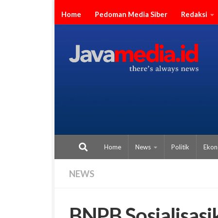
Skip to content
Home
Pedoman Media Siber
Redaksi
Home
News
Politik
Ekon
NEWS
BNPB Sosialisasi