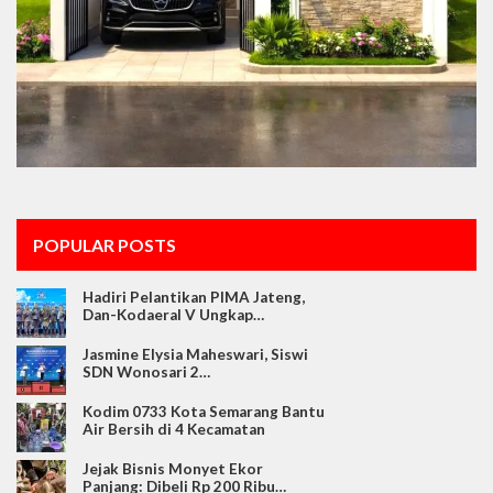
POPULAR POSTS
Hadiri Pelantikan PIMA Jateng,
Dan-Kodaeral V Ungkap…
Jasmine Elysia Maheswari, Siswi
SDN Wonosari 2…
Kodim 0733 Kota Semarang Bantu
Air Bersih di 4 Kecamatan
Jejak Bisnis Monyet Ekor
Panjang: Dibeli Rp 200 Ribu…