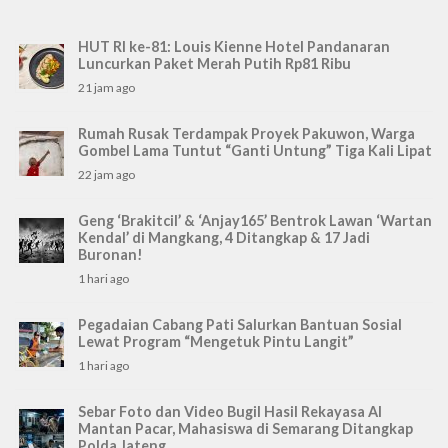
HUT RI ke-81: Louis Kienne Hotel Pandanaran
Luncurkan Paket Merah Putih Rp81 Ribu
21 jam ago
Rumah Rusak Terdampak Proyek Pakuwon, Warga
Gombel Lama Tuntut “Ganti Untung” Tiga Kali Lipat
22 jam ago
Geng ‘Brakitcil’ & ‘Anjay165’ Bentrok Lawan ‘Wartan
Kendal’ di Mangkang, 4 Ditangkap & 17 Jadi
Buronan!
1 hari ago
Pegadaian Cabang Pati Salurkan Bantuan Sosial
Lewat Program “Mengetuk Pintu Langit”
1 hari ago
Sebar Foto dan Video Bugil Hasil Rekayasa AI
Mantan Pacar, Mahasiswa di Semarang Ditangkap
Polda Jateng