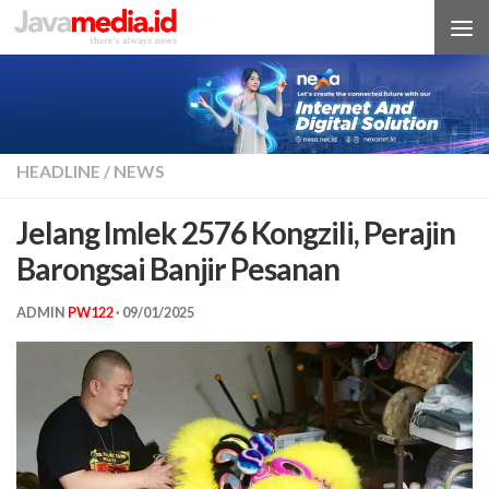
Skip to content
HEADLINE
/
NEWS
Jelang Imlek 2576 Kongzili, Perajin
Barongsai Banjir Pesanan
ADMIN
PW122
·
09/01/2025