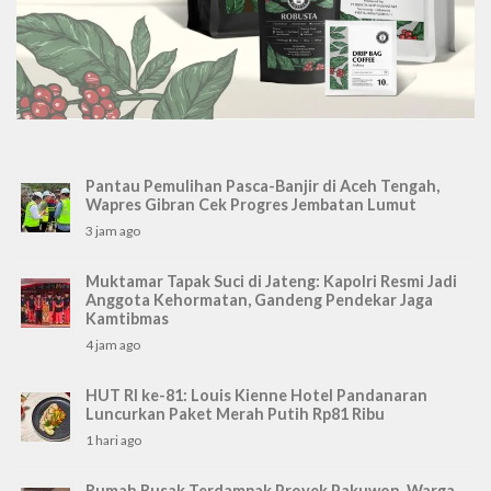
Pantau Pemulihan Pasca-Banjir di Aceh Tengah,
Wapres Gibran Cek Progres Jembatan Lumut
3 jam ago
Muktamar Tapak Suci di Jateng: Kapolri Resmi Jadi
Anggota Kehormatan, Gandeng Pendekar Jaga
Kamtibmas
4 jam ago
HUT RI ke-81: Louis Kienne Hotel Pandanaran
Luncurkan Paket Merah Putih Rp81 Ribu
1 hari ago
Rumah Rusak Terdampak Proyek Pakuwon, Warga