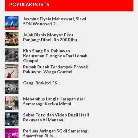
POPULAR POSTS
Jasmine Elysia Maheswari, Siswi
SDN Wonosari 2…
Jejak Bisnis Monyet Ekor
Panjang: Dibeli Rp 200 Ribu…
Kho Siang Bo, Pahlawan
Keturunan Tionghoa Dari Lemah
Gempal
Rumah Rusak Terdampak Proyek
Pakuwon, Warga Gombel…
Geng ‘Brakitcil’ &…
Menembus Langit Harapan dari
Semarang: Ketika Mimpi…
Sebar Foto dan Video Bugil Hasil
Rekayasa AI Mantan…
Perluas Jaringan 5G di Semarang,
Smartfren Rilis…