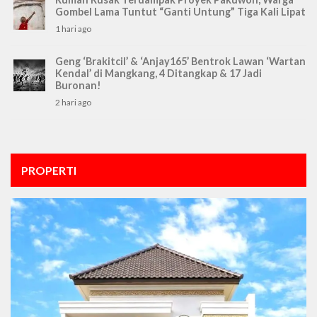
Gombel Lama Tuntut “Ganti Untung” Tiga Kali Lipat
1 hari ago
Geng ‘Brakitcil’ & ‘Anjay165’ Bentrok Lawan ‘Wartan
Kendal’ di Mangkang, 4 Ditangkap & 17 Jadi
Buronan!
2 hari ago
PROPERTI