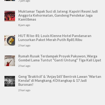
7 jam ago
Muktamar Tapak Suci di Jateng: Kapolri Resmi Jadi
Anggota Kehormatan, Gandeng Pendekar Jaga
Kamtibmas
8 jam ago
HUT RI ke-81: Louis Kienne Hotel Pandanaran
Luncurkan Paket Merah Putih Rp81 Ribu
2 hari ago
Rumah Rusak Terdampak Proyek Pakuwon, Warga
Gombel Lama Tuntut “Ganti Untung” Tiga Kali Lipat
2 hari ago
Geng ‘Brakitcil’ & ‘Anjay165’ Bentrok Lawan ‘Wartan
Kendal’ di Mangkang, 4 Ditangkap & 17 Jadi
Buronan!
2 hari ago