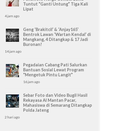
Tuntut “Ganti Untung” Tiga Kali
Lipat
4 jam ago
Geng ‘Brakitcil’ & ‘Anjay165’
Bentrok Lawan ‘Wartan Kendal’ di
Mangkang, 4 Ditangkap & 17 Jadi
Buronan!
14 jam ago
Pegadaian Cabang Pati Salurkan
Bantuan Sosial Lewat Program
“Mengetuk Pintu Langit”
16 jam ago
Sebar Foto dan Video Bugil Hasil
Rekayasa AI Mantan Pacar,
Mahasiswa di Semarang Ditangkap
Polda Jateng
2 hari ago