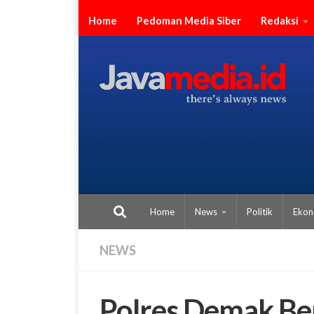
Skip to content
Home
Pedoman Media Siber
Redaksi
Home
News
Politik
Ekon
NEWS
Polres Demak Be