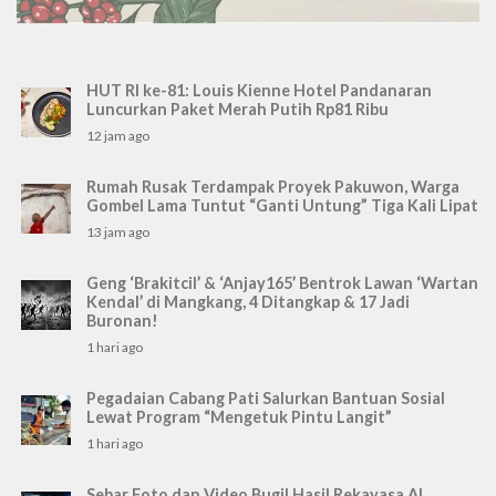
HUT RI ke-81: Louis Kienne Hotel Pandanaran
Luncurkan Paket Merah Putih Rp81 Ribu
12 jam ago
Rumah Rusak Terdampak Proyek Pakuwon, Warga
Gombel Lama Tuntut “Ganti Untung” Tiga Kali Lipat
13 jam ago
Geng ‘Brakitcil’ & ‘Anjay165’ Bentrok Lawan ‘Wartan
Kendal’ di Mangkang, 4 Ditangkap & 17 Jadi
Buronan!
1 hari ago
Pegadaian Cabang Pati Salurkan Bantuan Sosial
Lewat Program “Mengetuk Pintu Langit”
1 hari ago
Sebar Foto dan Video Bugil Hasil Rekayasa AI