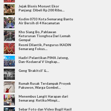
Jejak Bisnis Monyet Ekor
Panjang: Dibeli Rp 200 Ribu…
Kodim 0733 Kota Semarang Bantu
Air Bersih di 4 Kecamatan
Kho Siang Bo, Pahlawan
Keturunan Tionghoa Dari Lemah
Gempal
Resmi Dilantik, Pengurus IKADIN
Semarang Fokus…
Hadiri Pelantikan PIMA Jateng,
Dan-Kodaeral V Ungkap…
Geng ‘Brakitcil’ &…
Rumah Rusak Terdampak Proyek
Pakuwon, Warga Gombel…
Menembus Langit Harapan dari
Semarang: Ketika Mimpi…
Sebar Foto dan Video Bugil Hasil