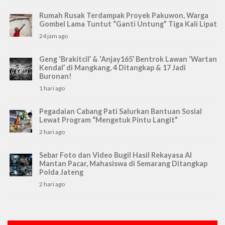
Rumah Rusak Terdampak Proyek Pakuwon, Warga
Gombel Lama Tuntut “Ganti Untung” Tiga Kali Lipat
24 jam ago
Geng ‘Brakitcil’ & ‘Anjay165’ Bentrok Lawan ‘Wartan
Kendal’ di Mangkang, 4 Ditangkap & 17 Jadi
Buronan!
1 hari ago
Pegadaian Cabang Pati Salurkan Bantuan Sosial
Lewat Program “Mengetuk Pintu Langit”
2 hari ago
Sebar Foto dan Video Bugil Hasil Rekayasa AI
Mantan Pacar, Mahasiswa di Semarang Ditangkap
Polda Jateng
2 hari ago