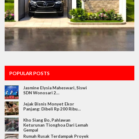
POPULAR POSTS
Jasmine Elysia Maheswari, Siswi
SDN Wonosari 2…
Jejak Bisnis Monyet Ekor
Panjang: Dibeli Rp 200 Ribu…
Kho Siang Bo, Pahlawan
Keturunan Tionghoa Dari Lemah
Gempal
Rumah Rusak Terdampak Proyek