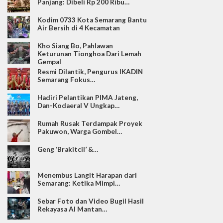
Panjang: Dibeli Rp 200 Ribu…
Kodim 0733 Kota Semarang Bantu
Air Bersih di 4 Kecamatan
Kho Siang Bo, Pahlawan
Keturunan Tionghoa Dari Lemah
Gempal
Resmi Dilantik, Pengurus IKADIN
Semarang Fokus…
Hadiri Pelantikan PIMA Jateng,
Dan-Kodaeral V Ungkap…
Rumah Rusak Terdampak Proyek
Pakuwon, Warga Gombel…
Geng ‘Brakitcil’ &…
Menembus Langit Harapan dari
Semarang: Ketika Mimpi…
Sebar Foto dan Video Bugil Hasil
Rekayasa AI Mantan…