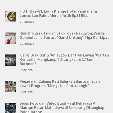
HUT RI ke-81: Louis Kienne Hotel Pandanaran
Luncurkan Paket Merah Putih Rp81 Ribu
19 jam ago
Rumah Rusak Terdampak Proyek Pakuwon, Warga
Gombel Lama Tuntut “Ganti Untung” Tiga Kali Lipat
20 jam ago
Geng ‘Brakitcil’ & ‘Anjay165’ Bentrok Lawan ‘Wartan
Kendal’ di Mangkang, 4 Ditangkap & 17 Jadi
Buronan!
1 hari ago
Pegadaian Cabang Pati Salurkan Bantuan Sosial
Lewat Program “Mengetuk Pintu Langit”
1 hari ago
Sebar Foto dan Video Bugil Hasil Rekayasa AI
Mantan Pacar, Mahasiswa di Semarang Ditangkap
Polda Jateng