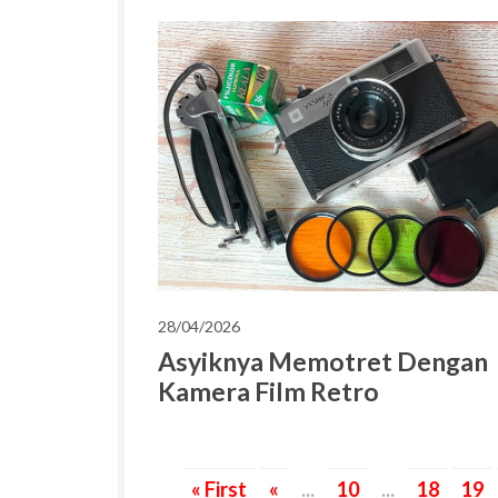
28/04/2026
Asyiknya Memotret Dengan
Kamera Film Retro
« First
«
...
10
...
18
19