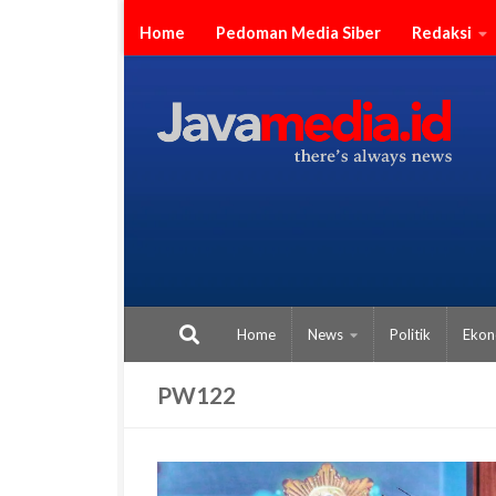
Skip to content
Home
Pedoman Media Siber
Redaksi
Home
News
Politik
Ekon
PW122