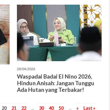
28/04/2026
Waspadai Badai El Nino 2026,
Hindun Anisah: Jangan Tunggu
Ada Hutan yang Terbakar!
20
21
22
...
30
40
50
...
»
Last »