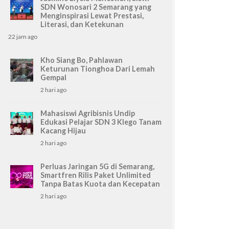
SDN Wonosari 2 Semarang yang
Menginspirasi Lewat Prestasi,
Literasi, dan Ketekunan
22 jam ago
Kho Siang Bo, Pahlawan
Keturunan Tionghoa Dari Lemah
Gempal
2 hari ago
Mahasiswi Agribisnis Undip
Edukasi Pelajar SDN 3 Klego Tanam
Kacang Hijau
2 hari ago
Perluas Jaringan 5G di Semarang,
Smartfren Rilis Paket Unlimited
Tanpa Batas Kuota dan Kecepatan
2 hari ago