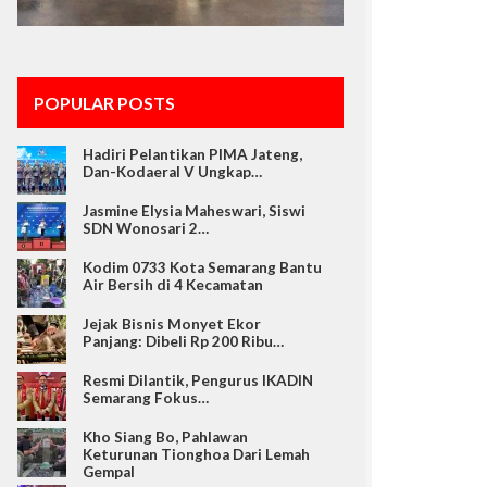
POPULAR POSTS
Hadiri Pelantikan PIMA Jateng,
Dan-Kodaeral V Ungkap…
Jasmine Elysia Maheswari, Siswi
SDN Wonosari 2…
Kodim 0733 Kota Semarang Bantu
Air Bersih di 4 Kecamatan
Jejak Bisnis Monyet Ekor
Panjang: Dibeli Rp 200 Ribu…
Resmi Dilantik, Pengurus IKADIN
Semarang Fokus…
Kho Siang Bo, Pahlawan
Keturunan Tionghoa Dari Lemah
Gempal