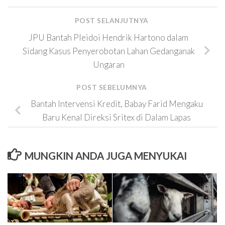
POST SELANJUTNYA
JPU Bantah Pleidoi Hendrik Hartono dalam
Sidang Kasus Penyerobotan Lahan Gedanganak
Ungaran
POST SEBELUMNYA
Bantah Intervensi Kredit, Babay Farid Mengaku
Baru Kenal Direksi Sritex di Dalam Lapas
MUNGKIN ANDA JUGA MENYUKAI