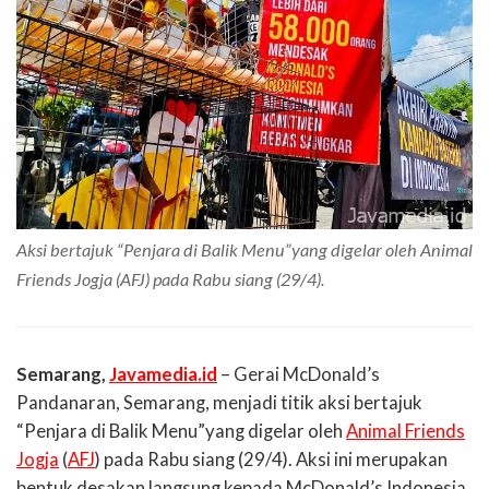
Aksi bertajuk “Penjara di Balik Menu”yang digelar oleh Animal
Friends Jogja (AFJ) pada Rabu siang (29/4).
Semarang,
Javamedia.id
– Gerai McDonald’s
Pandanaran, Semarang, menjadi titik aksi bertajuk
“Penjara di Balik Menu”
yang digelar oleh
Animal Friends
Jogja
(
AFJ
) pada Rabu siang (29/4). Aksi ini merupakan
bentuk desakan langsung kepada McDonald’s Indonesia