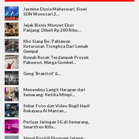
Jasmine Elysia Maheswari, Siswi
SDN Wonosari 2…
Jejak Bisnis Monyet Ekor
Panjang: Dibeli Rp 200 Ribu…
Kho Siang Bo, Pahlawan
Keturunan Tionghoa Dari Lemah
Gempal
Rumah Rusak Terdampak Proyek
Pakuwon, Warga Gombel…
Geng ‘Brakitcil’ &…
Menembus Langit Harapan dari
Semarang: Ketika Mimpi…
Sebar Foto dan Video Bugil Hasil
Rekayasa AI Mantan…
Perluas Jaringan 5G di Semarang,
Smartfren Rilis…
Sinyal Positif Ekonomi Jateng: