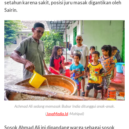
setahun karena sakit, posisi juru masak digantikan oleh
Sairin.
Achmad Ali sedang memasak Bubur India ditunggui anak-anak.
(
JavaMedia.Id
.-Mahipal)
Sosok Ahmad Ali ini dipandang warga sebagai sosok