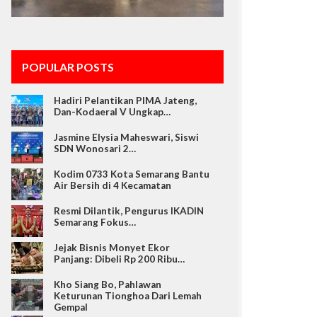
POPULAR POSTS
Hadiri Pelantikan PIMA Jateng,
Dan-Kodaeral V Ungkap…
Jasmine Elysia Maheswari, Siswi
SDN Wonosari 2…
Kodim 0733 Kota Semarang Bantu
Air Bersih di 4 Kecamatan
Resmi Dilantik, Pengurus IKADIN
Semarang Fokus…
Jejak Bisnis Monyet Ekor
Panjang: Dibeli Rp 200 Ribu…
Kho Siang Bo, Pahlawan
Keturunan Tionghoa Dari Lemah
Gempal