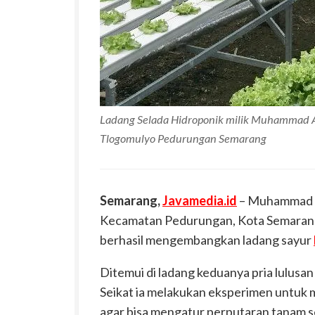
Ladang Selada Hidroponik milik Muhammad Az
Tlogomulyo Pedurungan Semarang
Semarang,
Javamedia.id
– Muhammad A
Kecamatan Pedurungan, Kota Semaran
berhasil mengembangkan ladang sayur
Ditemui di ladang keduanya pria lulus
Seikat ia melakukan eksperimen untuk 
agar bisa mengatur perputaran tanam s