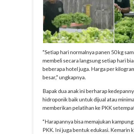
Muhammad Aziz memanen selada
“Setiap hari normalnya panen 50 kg sam
membeli secara langsung setiap hari bia
beberapa hotel juga. Harga per kilogra
besar,” ungkapnya.
Bapak dua anak ini berharap kedepannya
hidroponik baik untuk dijual atau mini
memberikan pelatihan ke PKK setempat
“Harapannya bisa memajukan kampung. 
PKK. Ini juga bentuk edukasi. Kemarin k