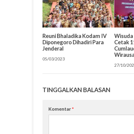
Reuni Bhaladika Kodam IV
Wisuda 
Diponegoro Dihadiri Para
Cetak 
Jenderal
Cumlaud
Wiraus
05/03/2023
27/10/20
TINGGALKAN BALASAN
Komentar
*