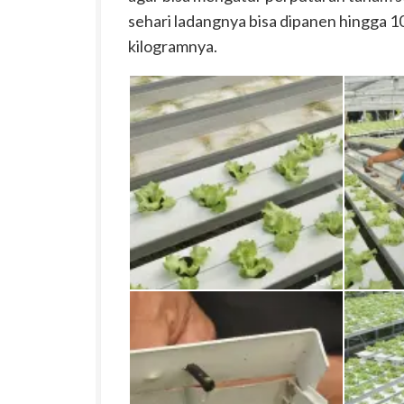
sehari ladangnya bisa dipanen hingga 10
kilogramnya.
Bibit Muda Sayur Selada
Pembers