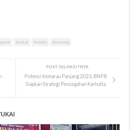
oponik
#seikat
#selada
Semarang
POST SELANJUTNYA
n
Potensi Kemarau Panjang 2023, BNPB
Siapkan Strategi Pencegahan Karhutla
YUKAI