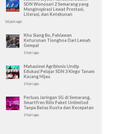
SDN Wonosari 2 Semarang yang
Menginspirasi Lewat Prestasi,
Literasi, dan Ketekunan
16 jam ago
Kho Siang Bo, Pahlawan
Keturunan Tionghoa Dari Lemah
Gempal
1 hari ago
Mahasiswi Agribisnis Undip
Edukasi Pelajar SDN 3 Klego Tanam
Kacang Hijau
1 hari ago
Perluas Jaringan 5G di Semarang,
Smartfren Rilis Paket Unlimited
Tanpa Batas Kuota dan Kecepatan
1 hari ago