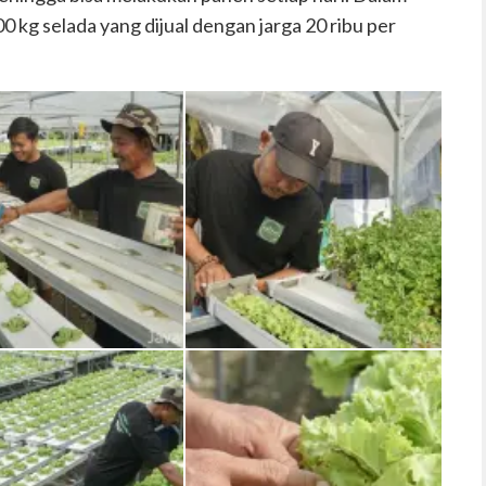
0 kg selada yang dijual dengan jarga 20 ribu per
ihan media tanam
Penetesan air