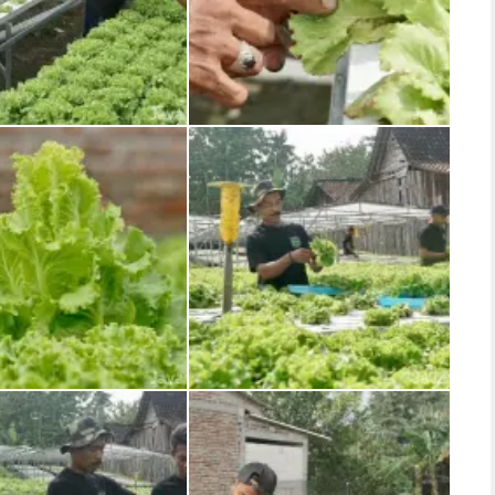
saan tanaman selada
Hama Mata Kodok yang sering dijumpai pada sayur selada
Sayur selada segar yang siap panen
Panen Selada setiap hari