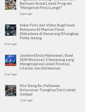
Bantuan Sosial Lewat Program
“Mengetuk Pintu Langit”
6 jam ago
Sebar Foto dan Video Bugil Hasil
Rekayasa AI Mantan Pacar,
Mahasiswa di Semarang Ditangkap
Polda Jateng
1 hari ago
Jasmine Elysia Maheswari, Siswi
SDN Wonosari 2 Semarang yang
Menginspirasi Lewat Prestasi,
Literasi, dan Ketekunan
1 hari ago
Kho Siang Bo, Pahlawan
Keturunan Tionghoa Dari Lemah
Gempal
2 hari ago