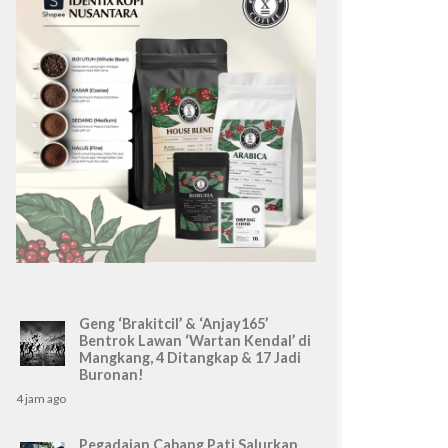
Geng ‘Brakitcil’ & ‘Anjay165’
Bentrok Lawan ‘Wartan Kendal’ di
Mangkang, 4 Ditangkap & 17 Jadi
Buronan!
4 jam ago
Pegadaian Cabang Pati Salurkan