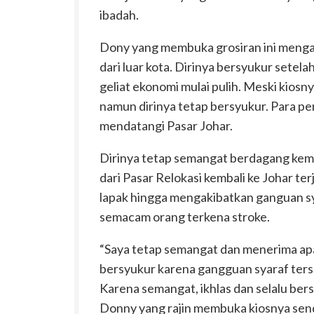
ibadah.
Dony yang membuka grosiran ini menga
dari luar kota. Dirinya bersyukur setel
geliat ekonomi mulai pulih. Meski kiosnya
namun dirinya tetap bersyukur. Para p
mendatangi Pasar Johar.
Dirinya tetap semangat berdagang kemba
dari Pasar Relokasi kembali ke Johar te
lapak hingga mengakibatkan ganguan sya
semacam orang terkena stroke.
“Saya tetap semangat dan menerima apa
bersyukur karena gangguan syaraf ter
Karena semangat, ikhlas dan selalu bers
Donny yang rajin membuka kiosnya sendi