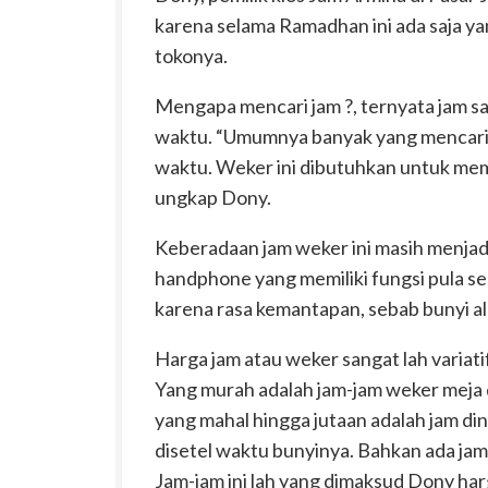
karena selama Ramadhan ini ada saja ya
tokonya.
Mengapa mencari jam ?, ternyata jam 
waktu. “Umumnya banyak yang mencari 
waktu. Weker ini dibutuhkan untuk me
ungkap Dony.
Keberadaan jam weker ini masih menjad
handphone yang memiliki fungsi pula s
karena rasa kemantapan, sebab bunyi a
Harga jam atau weker sangat lah variat
Yang murah adalah jam-jam weker meja 
yang mahal hingga jutaan adalah jam di
disetel waktu bunyinya. Bahkan ada jam
Jam-jam ini lah yang dimaksud Dony har