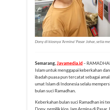
Dony di kiosnya 'Armina' Pasar Johar, setia 
Semarang,
Javamedia.id
– RAMADHAN m
Islam untuk menggapai keberkahan dan 
ibadah puasa pun tercatat sebagai amal
umat Islam di Indonesia selalu memper
bulan suci Ramadhan.
Keberkahan bulan suci Ramadhan ini te
Dony, pemilik kios Jam Armina di Pasa