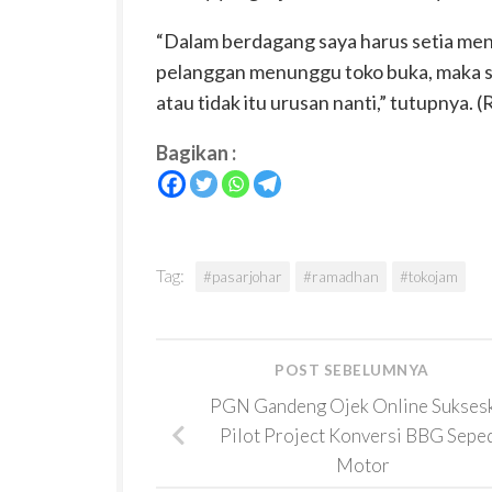
“Dalam berdagang saya harus setia men
pelanggan menunggu toko buka, maka sa
atau tidak itu urusan nanti,” tutupnya. 
Bagikan :
Tag:
#pasarjohar
#ramadhan
#tokojam
POST SEBELUMNYA
PGN Gandeng Ojek Online Sukses
Pilot Project Konversi BBG Sepe
Motor