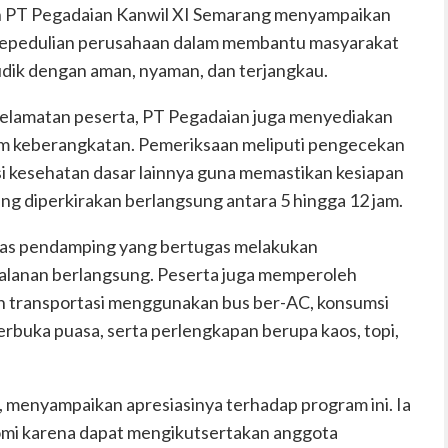
 PT Pegadaian Kanwil XI Semarang menyampaikan
kepedulian perusahaan dalam membantu masyarakat
dik dengan aman, nyaman, dan terjangkau.
elamatan peserta, PT Pegadaian juga menyediakan
m keberangkatan. Pemeriksaan meliputi pengecekan
si kesehatan dasar lainnya guna memastikan kesiapan
g diperkirakan berlangsung antara 5 hingga 12 jam.
gas pendamping yang bertugas melakukan
jalanan berlangsung. Peserta juga memperoleh
ain transportasi menggunakan bus ber-AC, konsumsi
rbuka puasa, serta perlengkapan berupa kaos, topi,
a, menyampaikan apresiasinya terhadap program ini. Ia
mi karena dapat mengikutsertakan anggota