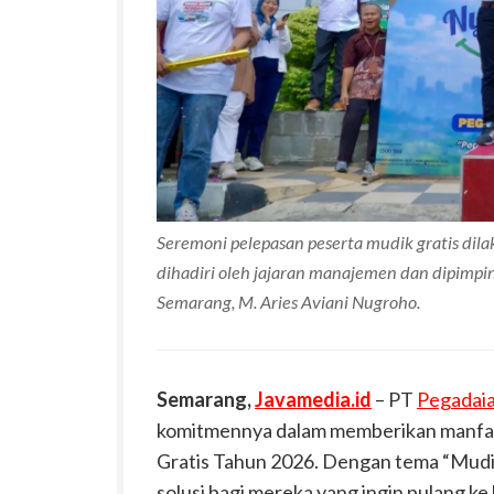
Seremoni pelepasan peserta mudik gratis dil
dihadiri oleh jajaran manajemen dan dipimp
Semarang, M. Aries Aviani Nugroho.
Semarang,
Javamedia.id
– PT
Pegadai
komitmennya dalam memberikan manfaat
Gratis Tahun 2026. Dengan tema “Mudi
solusi bagi mereka yang ingin pulang 