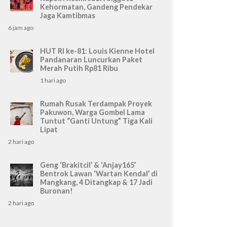
Kehormatan, Gandeng Pendekar
Jaga Kamtibmas
6 jam ago
HUT RI ke-81: Louis Kienne Hotel
Pandanaran Luncurkan Paket
Merah Putih Rp81 Ribu
1 hari ago
Rumah Rusak Terdampak Proyek
Pakuwon, Warga Gombel Lama
Tuntut “Ganti Untung” Tiga Kali
Lipat
2 hari ago
Geng ‘Brakitcil’ & ‘Anjay165’
Bentrok Lawan ‘Wartan Kendal’ di
Mangkang, 4 Ditangkap & 17 Jadi
Buronan!
2 hari ago