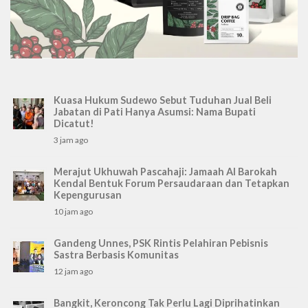
Kuasa Hukum Sudewo Sebut Tuduhan Jual Beli
Jabatan di Pati Hanya Asumsi: Nama Bupati
Dicatut!
3 jam ago
Merajut Ukhuwah Pascahaji: Jamaah Al Barokah
Kendal Bentuk Forum Persaudaraan dan Tetapkan
Kepengurusan
10 jam ago
Gandeng Unnes, PSK Rintis Pelahiran Pebisnis
Sastra Berbasis Komunitas
12 jam ago
Bangkit, Keroncong Tak Perlu Lagi Diprihatinkan