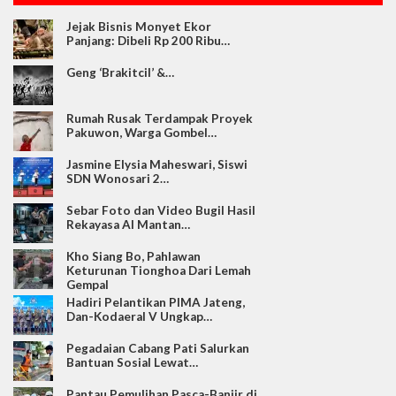
Jejak Bisnis Monyet Ekor
Panjang: Dibeli Rp 200 Ribu…
Geng ‘Brakitcil’ &…
Rumah Rusak Terdampak Proyek
Pakuwon, Warga Gombel…
Jasmine Elysia Maheswari, Siswi
SDN Wonosari 2…
Sebar Foto dan Video Bugil Hasil
Rekayasa AI Mantan…
Kho Siang Bo, Pahlawan
Keturunan Tionghoa Dari Lemah
Gempal
Hadiri Pelantikan PIMA Jateng,
Dan-Kodaeral V Ungkap…
Pegadaian Cabang Pati Salurkan
Bantuan Sosial Lewat…
Pantau Pemulihan Pasca-Banjir di