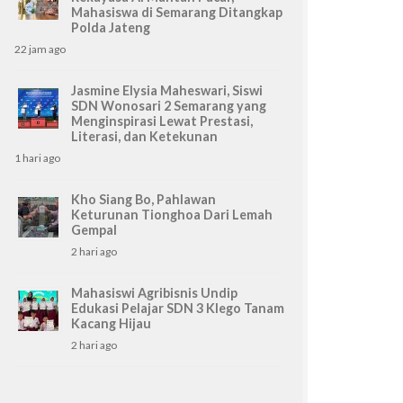
Mahasiswa di Semarang Ditangkap
Polda Jateng
22 jam ago
Jasmine Elysia Maheswari, Siswi
SDN Wonosari 2 Semarang yang
Menginspirasi Lewat Prestasi,
Literasi, dan Ketekunan
1 hari ago
Kho Siang Bo, Pahlawan
Keturunan Tionghoa Dari Lemah
Gempal
2 hari ago
Mahasiswi Agribisnis Undip
Edukasi Pelajar SDN 3 Klego Tanam
Kacang Hijau
2 hari ago