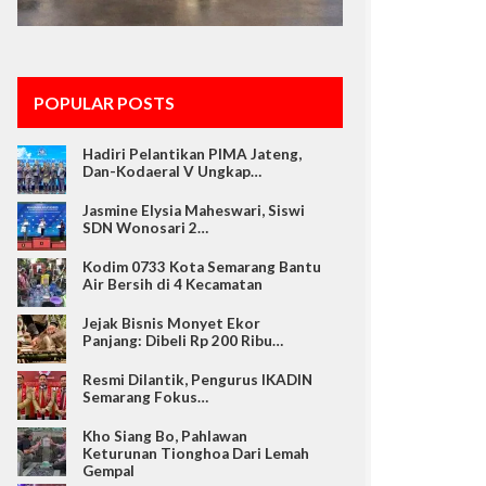
POPULAR POSTS
Hadiri Pelantikan PIMA Jateng,
Dan-Kodaeral V Ungkap…
Jasmine Elysia Maheswari, Siswi
SDN Wonosari 2…
Kodim 0733 Kota Semarang Bantu
Air Bersih di 4 Kecamatan
Jejak Bisnis Monyet Ekor
Panjang: Dibeli Rp 200 Ribu…
Resmi Dilantik, Pengurus IKADIN
Semarang Fokus…
Kho Siang Bo, Pahlawan
Keturunan Tionghoa Dari Lemah
Gempal