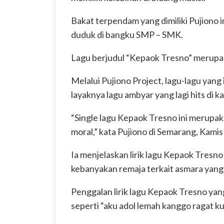
Bakat terpendam yang dimiliki Pujiono in
duduk di bangku SMP – SMK.
Lagu berjudul “Kepaok Tresno” merupaka
Melalui Pujiono Project, lagu-lagu yang
layaknya lagu ambyar yang lagi hits di k
“Single lagu Kepaok Tresno ini merupak
moral,” kata Pujiono di Semarang, Kam
Ia menjelaskan lirik lagu Kepaok Tresno
kebanyakan remaja terkait asmara yan
Penggalan lirik lagu Kepaok Tresno y
seperti “aku adol lemah kanggo ragat 