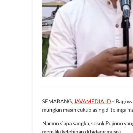
SEMARANG,
JAVAMEDIA.ID
– Bagi wa
mungkin masih cukup asing di telinga m
Namun siapa sangka, sosok Pujiono ya
memiliki kelebihan di bidang musisi.