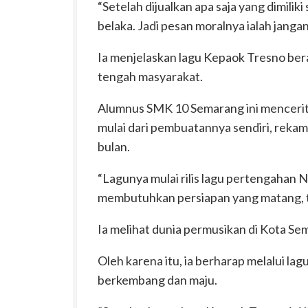
“Setelah dijualkan apa saja yang dimili
belaka. Jadi pesan moralnya ialah janga
Ia menjelaskan lagu Kepaok Tresno bera
tengah masyarakat.
Alumnus SMK 10 Semarang ini mencerit
mulai dari pembuatannya sendiri, rekam
bulan.
“Lagunya mulai rilis lagu pertengaha
membutuhkan persiapan yang matang, t
Ia melihat dunia permusikan di Kota Sem
Oleh karena itu, ia berharap melalui la
berkembang dan maju.