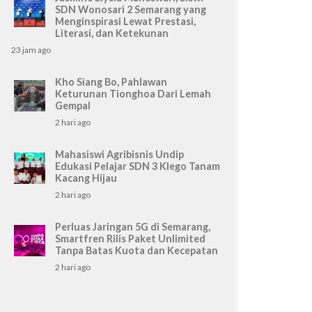
SDN Wonosari 2 Semarang yang
Menginspirasi Lewat Prestasi,
Literasi, dan Ketekunan
23 jam ago
Kho Siang Bo, Pahlawan
Keturunan Tionghoa Dari Lemah
Gempal
2 hari ago
Mahasiswi Agribisnis Undip
Edukasi Pelajar SDN 3 Klego Tanam
Kacang Hijau
2 hari ago
Perluas Jaringan 5G di Semarang,
Smartfren Rilis Paket Unlimited
Tanpa Batas Kuota dan Kecepatan
2 hari ago