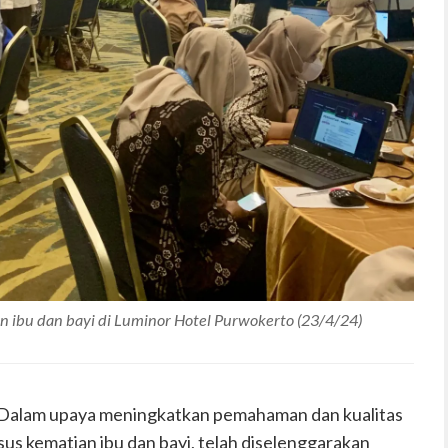
an ibu dan bayi di Luminor Hotel Purwokerto (23/4/24)
– Dalam upaya meningkatkan pemahaman dan kualitas
us kematian ibu dan bayi, telah diselenggarakan