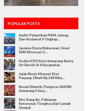
POPULAR POSTS
Hadiri Pelantikan PIMA Jateng,
Dan-Kodaeral V Ungkap…
Jasmine Elysia Maheswari, Siswi
SDN Wonosari 2…
Kodim 0733 Kota Semarang Bantu
Air Bersih di 4 Kecamatan
Jejak Bisnis Monyet Ekor
Panjang: Dibeli Rp 200 Ribu…
Resmi Dilantik, Pengurus IKADIN
Semarang Fokus…
Kho Siang Bo, Pahlawan
Keturunan Tionghoa Dari Lemah
Gempal