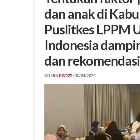
dan anak di Kab
Puslitkes LPPM U
Indonesia damping
dan rekomendasi
ADMIN
PW122
·
30/04/2024