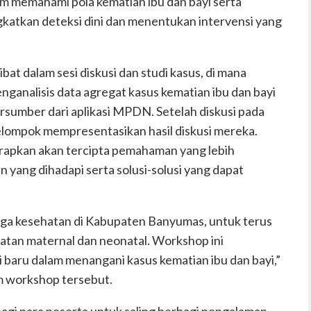
am memahami pola kematian ibu dan bayi serta
katkan deteksi dini dan menentukan intervensi yang
bat dalam sesi diskusi dan studi kasus, di mana
ganalisis data agregat kasus kematian ibu dan bayi
rsumber dari aplikasi MPDN. Setelah diskusi pada
lompok mempresentasikan hasil diskusi mereka.
harapkan akan tercipta pemahaman yang lebih
yang dihadapi serta solusi-solusi yang dapat
naga kesehatan di Kabupaten Banyumas, untuk terus
atan maternal dan neonatal. Workshop ini
baru dalam menangani kasus kematian ibu dan bayi,”
am workshop tersebut.
gi para peserta untuk saling berbagi pengalaman