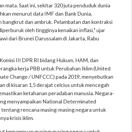
n mata. Saat ini, sekitar 320 juta penduduk dunia
Bahkan menurut data IMF dan Bank Dunia,
n bangkrut dan ambruk. Pelambatan dan kontraksi
erburuk oleh tingginya kenaikan inflasi,” ujar
wi dari Brunei Darussalam di Jakarta, Rabu
Komisi III DPR RI bidang Hukum, HAM, dan
rangka kerja PBB untuk Perubahan Iklim (United
imate Change / UNFCCC) pada 2019, menyebutkan
an di kisaran 1,5 derajat celcius untuk mencegah
memastikan ketahanan peradaban manusia. Negara-
ong menyampaikan National Determinated
i tentang rencana masing-masing negara untuk
a krisis iklim.
gkut kemampuan masing-masing negara untuk