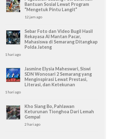
Bantuan Sosial Lewat Program
“Mengetuk Pintu Langit”
12 jam ago
Sebar Foto dan Video Bugil Hasil
Rekayasa AI Mantan Pacar,
Mahasiswa di Semarang Ditangkap
Polda Jateng
1 hari ago
Jasmine Elysia Maheswari, Siswi
SDN Wonosari 2 Semarang yang
Menginspirasi Lewat Prestasi,
Literasi, dan Ketekunan
1 hari ago
Kho Siang Bo, Pahlawan
Keturunan Tionghoa Dari Lemah
Gempal
2 hari ago