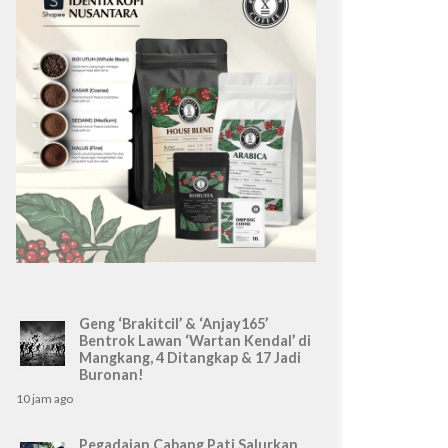
Geng ‘Brakitcil’ & ‘Anjay165’
Bentrok Lawan ‘Wartan Kendal’ di
Mangkang, 4 Ditangkap & 17 Jadi
Buronan!
10 jam ago
Pegadaian Cabang Pati Salurkan