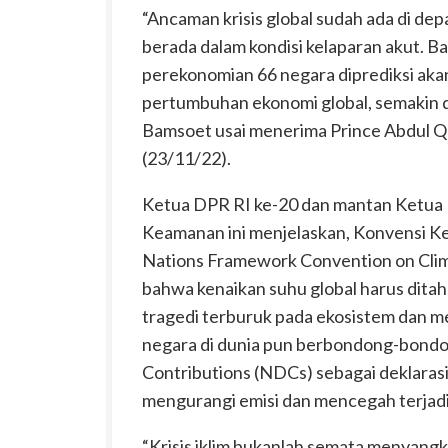
“Ancaman krisis global sudah ada di depa
berada dalam kondisi kelaparan akut. 
perekonomian 66 negara diprediksi aka
pertumbuhan ekonomi global, semakin dip
Bamsoet usai menerima Prince Abdul Qa
(23/11/22).
Ketua DPR RI ke-20 dan mantan Ketua 
Keamanan ini menjelaskan, Konvensi Ke
Nations Framework Convention on Cl
bahwa kenaikan suhu global harus ditah
tragedi terburuk pada ekosistem dan 
negara di dunia pun berbondong-bond
Contributions (NDCs) sebagai deklaras
mengurangi emisi dan mencegah terjadiny
“Krisis iklim bukanlah semata menyan